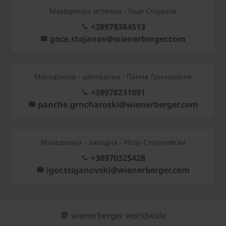
Македонија источна - Гоце Стојанов
+38978384513
goce.stojanov@wienerberger.com
Mакедонија - централна - Панче Грнчароски
+38978231891
panche.grncharoski@wienerberger.com
Mакедонија - западна - Игор Стојановски
+38970325428
igor.stojanovski@wienerberger.com
wienerberger worldwide