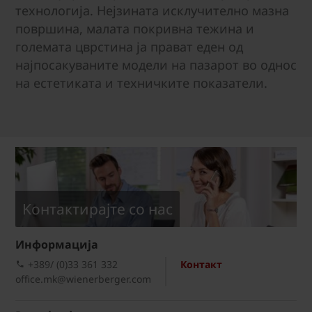
технологија. Нејзината исклучително мазна
површина, малата покривна тежина и
големата цврстина ја прават еден од
најпосакуваните модели на пазарот во однос
на естетиката и техничките показатели.
Kонтактирајте со нас
Информациja
+389/ (0)33 361 332
Контакт
office.mk@wienerberger.com