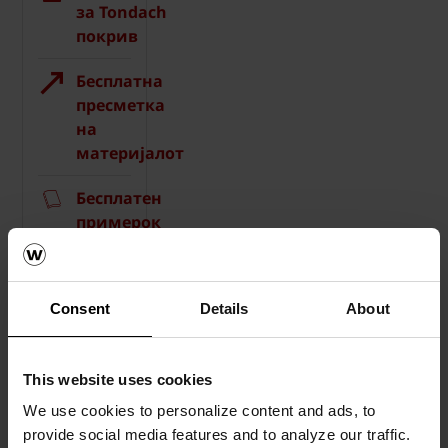
за Tondach
покрив
Бесплатна
пресметка
на
материјалот
Бесплатен
примерок
на
ќерамида
Consent
Details
About
How-
to
видеа
This website uses cookies
Каталози,
We use cookies to personalize content and ads, to
брошури,
provide social media features and to analyze our traffic.