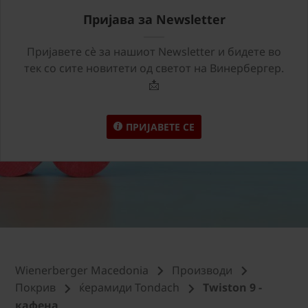
Пријава за Newsletter
Пријавете сѐ за нашиот Newsletter и бидете во
тек со сите новитети од светот на Винербергер.
📩
ПРИЈАВЕТЕ СЕ
Wienerberger Macedonia
Производи
Покрив
ќерамиди Tondach
Twiston 9 -
кафена