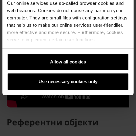
технички
Our online services use so-called browser cookies and
материјали
web beacons. Cookies do not cause any harm on your
computer. They are small files with configuration settings
that help us to make our online services user-friendlier,
more effective and more secure. Furthermore, cookies
serve to implement certain user functions.
Allow all cookies
Use necessary cookies only
Референтни објекти