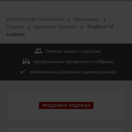
Wienerberger Macedonia
Производи
Покрив
ќерамиди Tondach
Traditon 12
кафена
Светско знаење и искуство
Професионална експертиза и поддршка
Иновативни и одржливи глинени решенија
ПРОДАЖНИ ПОДРАЧЈА