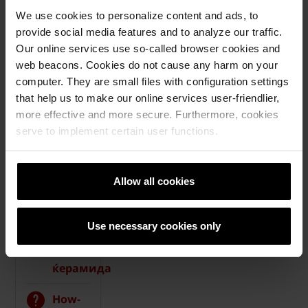
We use cookies to personalize content and ads, to
Покрив
provide social media features and to analyze our traffic.
Tondach
Our online services use so-called browser cookies and
web beacons. Cookies do not cause any harm on your
Калкулатор
computer. They are small files with configuration settings
за Tondach
that help us to make our online services user-friendlier,
покрив
more effective and more secure. Furthermore, cookies
serve to implement certain user functions.
Бесплатна
пресметка
на
Allow all cookies
материјалот
Бесплатен
Use necessary cookies only
примерок
на
ќерамида
How-