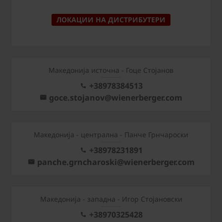
ЛОКАЦИИ НА ДИСТРИБУТЕРИ
Македонија источна - Гоце Стојанов
+38978384513
goce.stojanov@wienerberger.com
Mакедонија - централна - Панче Грнчароски
+38978231891
panche.grncharoski@wienerberger.com
Mакедонија - западна - Игор Стојановски
+38970325428