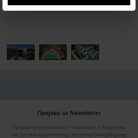
Пријава за Newsletter
Пријавете сѐ за нашиот Newsletter и бидете во
тек со сите новитети од светот на Винербергер.