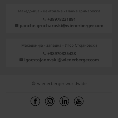
Mакедонија - централна - Панче Грнчароски
+38978231891
panche.grncharoski@wienerberger.com
Mакедонија - западна - Игор Стојановски
+38970325428
igor.stojanovski@wienerberger.com
wienerberger worldwide