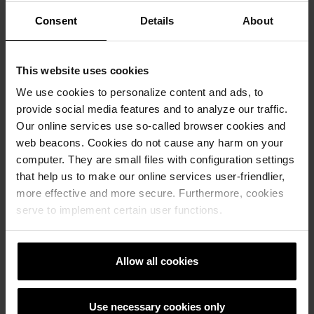
Consent
Details
About
This website uses cookies
We use cookies to personalize content and ads, to
provide social media features and to analyze our traffic.
Our online services use so-called browser cookies and
web beacons. Cookies do not cause any harm on your
computer. They are small files with configuration settings
that help us to make our online services user-friendlier,
more effective and more secure. Furthermore, cookies
Референтни објекти
serve to implement certain user functions.
РЕФЕРЕНТНИ ОБЕКТИ
Allow all cookies
Use necessary cookies only