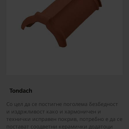
Со цел да се постигне поголема безбедност
и издржливост како и хармоничен и
технички исправен покрив, потребно е да се
постават соодветни керамички додатоци