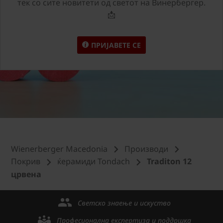
тек со сите новитети од светот на Винербергер.
📩
ПРИЈАВЕТЕ СЕ
Wienerberger Macedonia
Производи
Покрив
ќерамиди Tondach
Traditon 12
црвена
Светско знаење и искуство
Професионална експертиза и поддршка