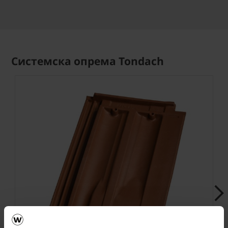
Системска опрема Tondach
Next