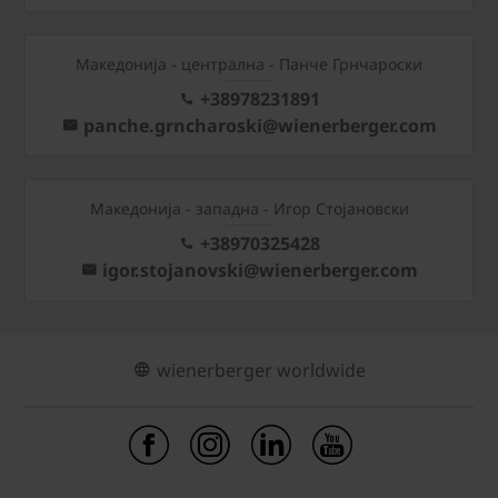
Mакедонија - централна - Панче Грнчароски
+38978231891
panche.grncharoski@wienerberger.com
Mакедонија - западна - Игор Стојановски
+38970325428
igor.stojanovski@wienerberger.com
wienerberger worldwide