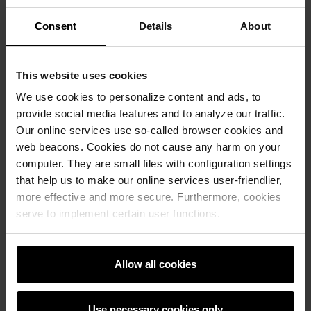
Consent
Details
About
This website uses cookies
Traditon 12 вентилациона ќерамида
We use cookies to personalize content and ads, to
provide social media features and to analyze our traffic.
Our online services use so-called browser cookies and
web beacons. Cookies do not cause any harm on your
computer. They are small files with configuration settings
that help us to make our online services user-friendlier,
Покрив
more effective and more secure. Furthermore, cookies
Tondach
serve to implement certain user functions.
Калкулатор
за Tondach
Allow all cookies
покрив
Бесплатна
Use necessary cookies only