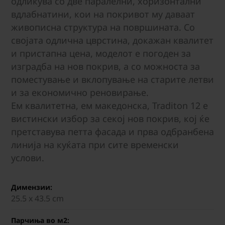
одликува со две паралелни, хоризонтални
вдлабнатини, кои на покривот му даваат
живописна структура на површината. Со
својата одлична цврстина, докажан квалитет
и пристапна цена, моделот е погоден за
изградба на нов покрив, а со можноста за
поместување и вклопување на старите летви
и за економично реновирање.
Ем квалитетна, ем македонска, Traditon 12 е
вистински избор за секој нов покрив, кој ќе
претставува петта фасада и прва одбранбена
линија на куќата при сите временски
услови.
Димензии:
25.5 х 43.5 cm
Парчиња во м2: