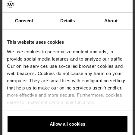
Палети
0,029 бр.
Тежина
Consent
Details
About
34,50 кг/бр.
Оптоварување
This website uses cookies
We use cookies to personalize content and ads, to
Код на производот
provide social media features and to analyze our traffic.
678210549
Our online services use so-called browser cookies and
web beacons. Cookies do not cause any harm on your
Димензии (ДxШxВ)
computer. They are small files with configuration settings
50 x 50 x 8 cm
that help us to make our online services user-friendlier,
Висина
more effective and more secure. Furthermore, cookies
8 cm
serve to implement certain user functions.
Потрошувачка
4 бр./м²
Allow all cookies
Палети
0,022 бр.