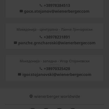
+38978384513
goce.stojanov@wienerberger.com
Mакедонија - централна - Панче Грнчароски
+38978231891
panche.grncharoski@wienerberger.com
Mакедонија - западна - Игор Стојановски
+38970325428
igor.stojanovski@wienerberger.com
wienerberger worldwide