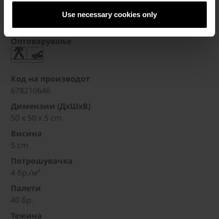
Тежина
Use necessary cookies only
46 кг/бр.
Оптоварување
Код на производот
678210646
Димензии (ДxШxВ)
50 x 50 x 5 cm
Висина
5 cm
Потрошувачка
4 бр./м²
Палети
40 бр.
Тежина