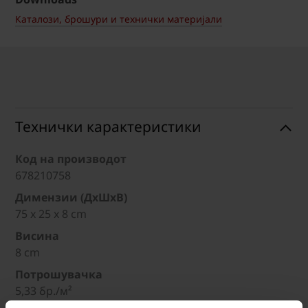
Каталози, брошури и технички материјали
Технички карактеристики
Код на производот
678210758
Димензии (ДxШxВ)
75 x 25 x 8 cm
Висина
8 cm
Потрошувачка
5,33 бр./м²