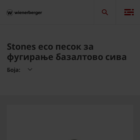
Stones eco песок за
фугирање базалтово сива
Боја: