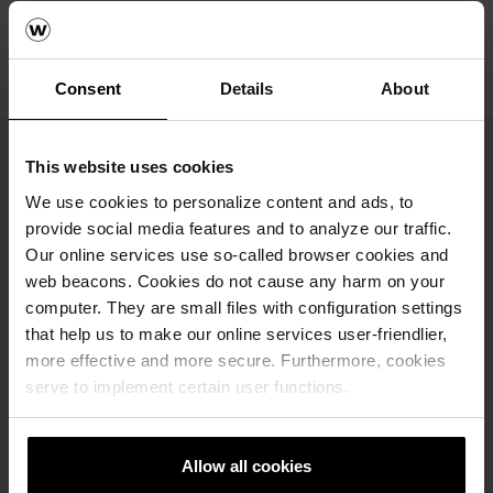
PDF - 133 KB
Каталози, брошури и технички материјали
Consent
Details
About
This website uses cookies
We use cookies to personalize content and ads, to
provide social media features and to analyze our traffic.
Технички карактеристики
Our online services use so-called browser cookies and
web beacons. Cookies do not cause any harm on your
Код на производот
computer. They are small files with configuration settings
15719747
that help us to make our online services user-friendlier,
Димензии (ДxШxВ)
more effective and more secure. Furthermore, cookies
serve to implement certain user functions.
Висина
Потрошувачка
Комбиниран формат
Allow all cookies
Палети