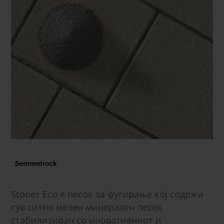
Stones Eco е песок за фугирање кој содржи
сув ситно мелен минерален песок
стабилизиран со иновативниот и