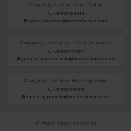
Македонија источна - Гоце Стојанов
+38978384513
goce.stojanov@wienerberger.com
Mакедонија - централна - Панче Грнчароски
+38978231891
panche.grncharoski@wienerberger.com
Mакедонија - западна - Игор Стојановски
+38970325428
igor.stojanovski@wienerberger.com
wienerberger worldwide