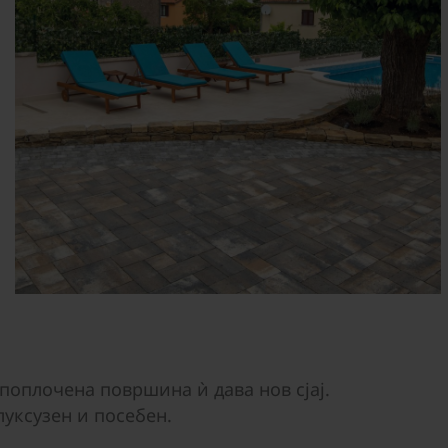
поплочена површина ѝ дава нов сјај.
луксузен и посебен.