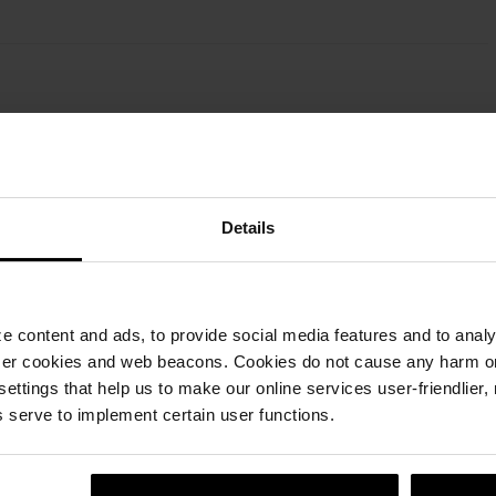
Висина
Потрошувачка
П
Details
т
6 cm
0,96 бр./м²
1
 content and ads, to provide social media features and to analyz
ser cookies and web beacons. Cookies do not cause any harm o
 settings that help us to make our online services user-friendlier
 serve to implement certain user functions.