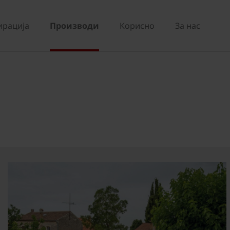
ирација
Производи
Корисно
За нас