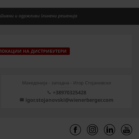
тивни и одржливи глинени решенија
ЛОКАЦИИ НА ДИСТРИБУТЕРИ
Mакедонија - западна - Игор Стојановски
+38970325428
igor.stojanovski@wienerberger.com