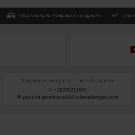
Професионална експертиза и поддршка
Инова
Mакедонија - централна - Панче Грнчароски
+38978231891
panche.grncharoski@wienerberger.com