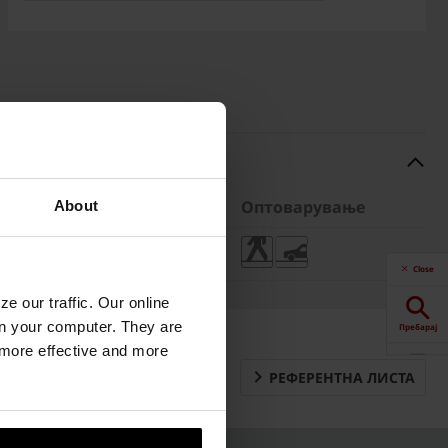
алети
Тежина
Оптоварување
About
 бр.
126 кг/бр.
Close
e our traffic. Our online
n your computer. They are
Пребарај
, more effective and more
РЕФЕРЕНТНА ЛИСТА
Калкулатор
Downloads