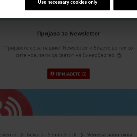
Use necessary cookies only
Пријава за Newsletter
Пријавете сѐ за нашиот Newsletter и бидете во тек со
сите новитети од светот на Винербергер. 📩
ПРИЈАВЕТЕ СЕ
ементи
Бехатон Semmelrock
Venetia лава сива