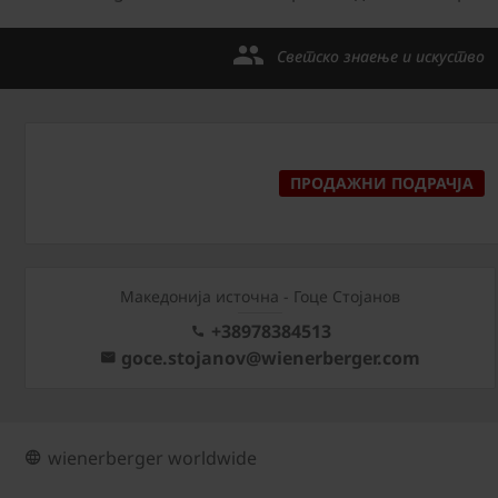
Светско знаење и искуство
ПРОДАЖНИ ПОДРАЧЈА
Македонија источна - Гоце Стојанов
+38978384513
goce.stojanov@wienerberger.com
wienerberger worldwide