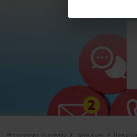
Wienerberger Macedonia
Производи
Павер-ел