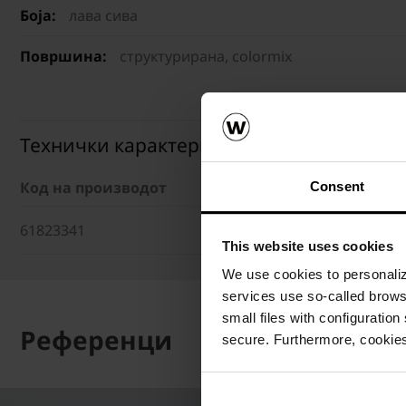
Боја:
лава сива
Површина:
структурирана, colormix
Технички карактеристики
Код на производот
Димензии (ДxШxВ)
Consent
61823341
Комбиниран форма
This website uses cookies
We use cookies to personalize
services use so-called brow
small files with configuration
Референци
secure. Furthermore, cookies