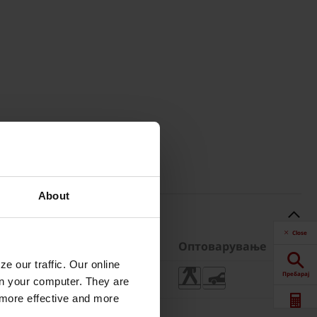
About
Close
и
Тежина
Оптоварување
e our traffic. Our online
Пребарај
бр.
1509 кг/палета
n your computer. They are
, more effective and more
Калкулатор