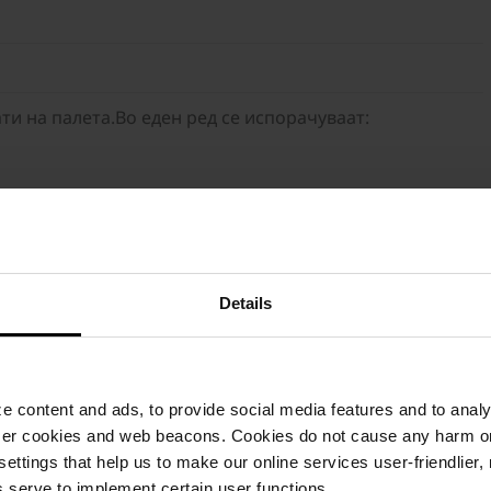
и на палета.Во еден ред се испорачуваат:
Details
Висина
Потрошувачка
Палет
 content and ads, to provide social media features and to analyz
6 cm
1509 бр./м²
10,800 
ser cookies and web beacons. Cookies do not cause any harm o
 settings that help us to make our online services user-friendlier
 serve to implement certain user functions.