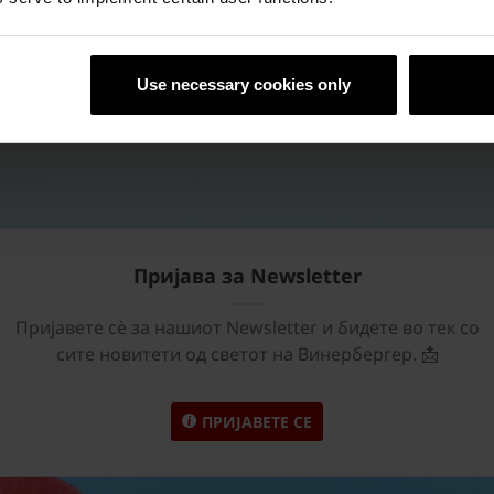
Use necessary cookies only
Пријава за Newsletter
Пријавете сѐ за нашиот Newsletter и бидете во тек со
сите новитети од светот на Винербергер. 📩
ПРИЈАВЕТЕ СЕ