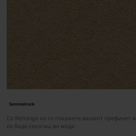
Со Rettango ќе го покажете вашиот префинет в
ќе биде секогаш во мода.