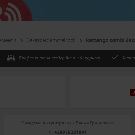
ементи
Бехатон Semmelrock
Rettango combi бех
Професионална експертиза и поддршка
Инова
Mакедонија - централна - Панче Грнчароски
+38978231891