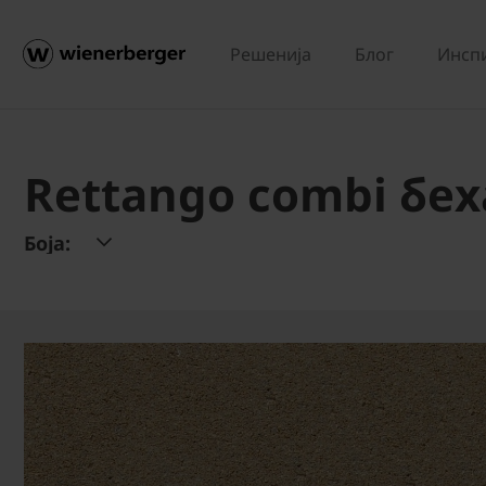
Решенија
Блог
Инсп
Rettango combi бех
Боја: