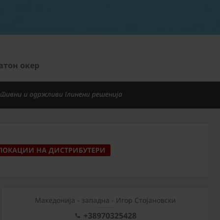
атон окер
тивни и одржливи глинени решенија
ЛОКАЦИИ НА ДИСТРИБУТЕРИ
Mакедонија - западна - Игор Стојановски
+38970325428