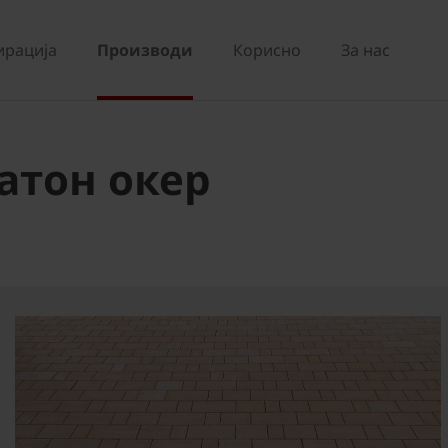
ирација
Производи
Корисно
За нас
атон окер