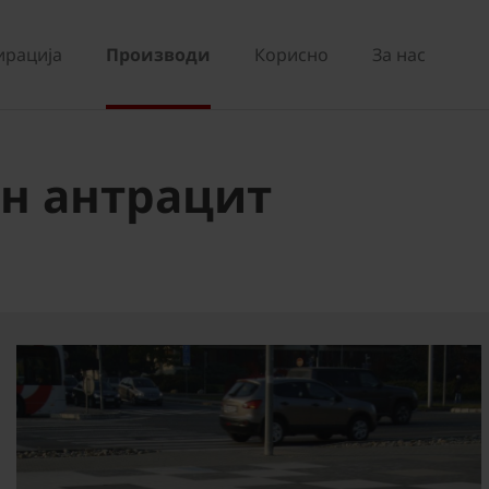
ирација
Производи
Корисно
За нас
тон антрацит