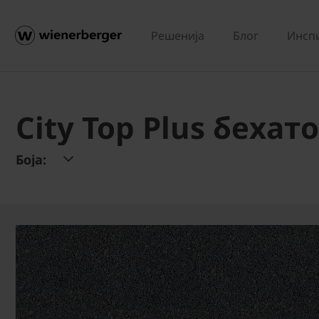
Решенија
Блог
Инсп
City Top Plus беха
Боја: