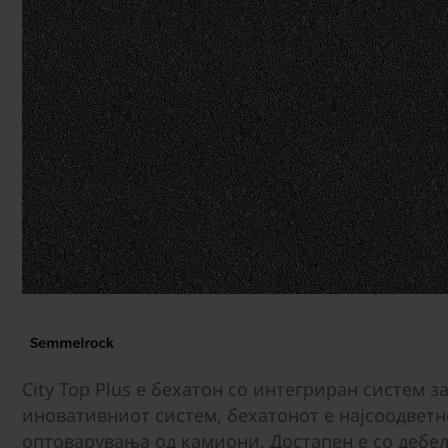
City Top Plus е бехатон со интегриран систем з
иновативниот систем, бехатонот е најсоодвет
оптоварувања од камиони. Достапен е со дебел