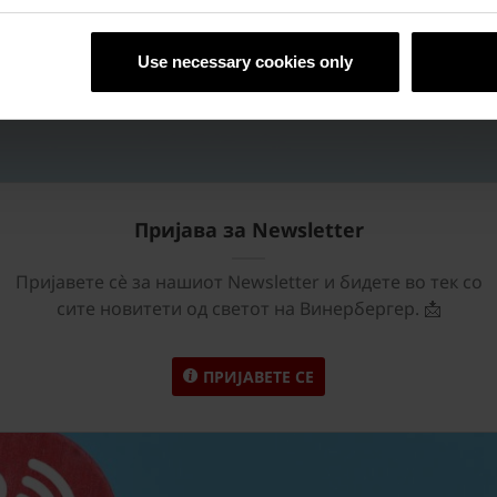
Use necessary cookies only
Пријава за Newsletter
Пријавете сѐ за нашиот Newsletter и бидете во тек со
сите новитети од светот на Винербергер. 📩
ПРИЈАВЕТЕ СЕ