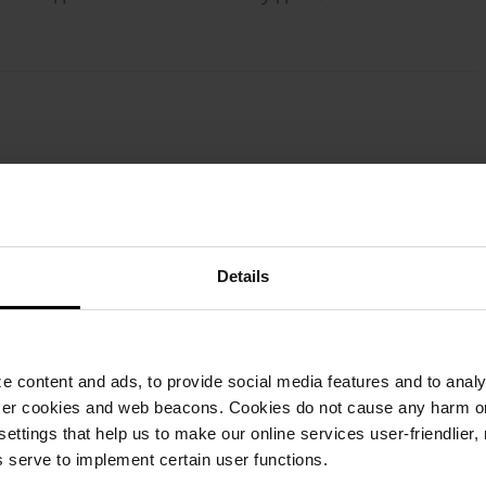
Висина
Потрошувачка
П
Details
10 cm
25 бр./м²
16
8 cm
50 бр./м²
43
 content and ads, to provide social media features and to analyz
ser cookies and web beacons. Cookies do not cause any harm o
 settings that help us to make our online services user-friendlier
 serve to implement certain user functions.