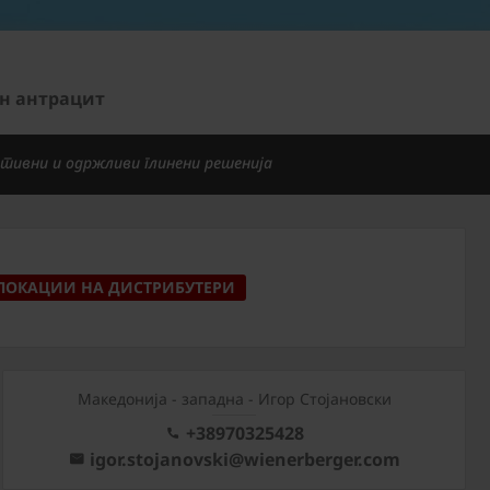
тон антрацит
тивни и одржливи глинени решенија
ЛОКАЦИИ НА ДИСТРИБУТЕРИ
Mакедонија - западна - Игор Стојановски
+38970325428
igor.stojanovski@wienerberger.com