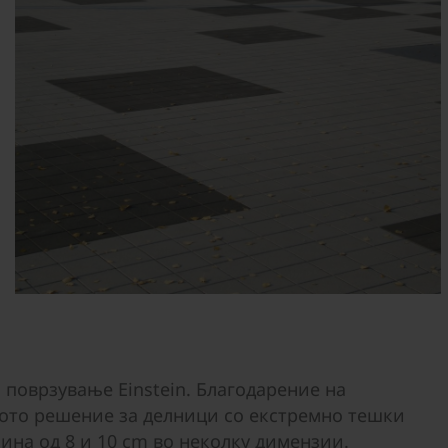
а поврзување Einstein. Благодарение на
ното решение за делници со екстремно тешки
ина од 8 и 10 cm во неколку димензии.