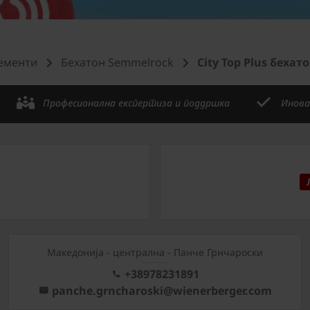
ементи
Бехатон Semmelrock
City Top Plus беха
Професионална експертиза и поддршка
Инова
Mакедонија - централна - Панче Грнчароски
+38978231891
panche.grncharoski@wienerberger.com