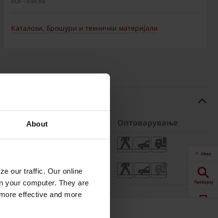
PDF - 694 KB
Каталози, брошури и технички материјали
алети
Тежина
Оптоварување
About
8 бр.
8,92 кг/бр.
Close
2 бр.
3,59 кг/бр.
e our traffic. Our online
n your computer. They are
Пребарај
, more effective and more
Калкулатор