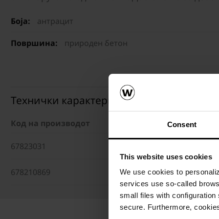
Боја:
антрацит
Површина:
природен бетон
Технички карактеристики
Код на производот
Димензии (ДxШxВ)
Consent
67823031
20 x 20 x 10 cm
This website uses cookies
678210869
20 x 10 x 8 cm
We use cookies to personalize
services use so-called brow
small files with configuration
secure. Furthermore, cookies