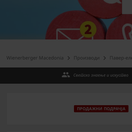
Wienerberger Macedonia
Производи
Павер-ел
Светско знаење и искуство
ПРОДАЖНИ ПОДРАЧЈА