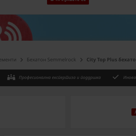
ементи
Бехатон Semmelrock
City Top Plus бехат
Професионална експертиза и поддршка
Инова