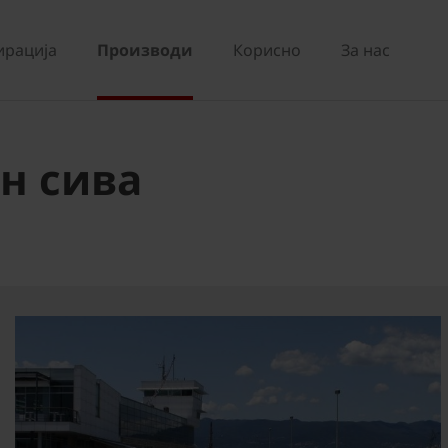
ирација
Производи
Корисно
За нас
он сива