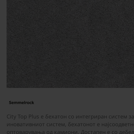
City Top Plus е бехатон со интегриран систем з
иновативниот систем, бехатонот е најсоодвет
оптоварувања од камиони. Достапен е со дебел