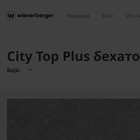
Решенија
Блог
Инсп
City Top Plus бехат
Боја: