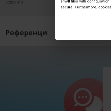
small files with configuration
67823013
20 x 10 x 8 cm
secure. Furthermore, cookies
Референци