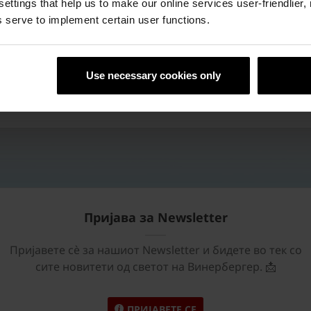
 settings that help us to make our online services user-friendlier
8 cm
50 бр./м²
432
 serve to implement certain user functions.
Use necessary cookies only
Пријава за Newsletter
Пријавете сѐ за нашиот Newsletter и бидете во тек со
сите новитети од светот на Винербергер. 📩
ПРИЈАВЕТЕ СЕ