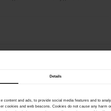
Висина
Потрошувачка
Па
10 cm
25 бр./м²
168
Details
8 cm
16,67 бр./м²
144
8 cm
25 бр./м²
216
 content and ads, to provide social media features and to analyz
ser cookies and web beacons. Cookies do not cause any harm o