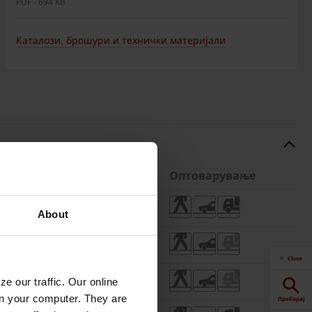
PDF - 694 KB
Каталози, брошури и технички материјали
лети
Тежина
Оптоварување
 бр.
8,92 кг/бр.
About
 бр.
10,50 кг/бр.
Close
 бр.
7,19 кг/бр.
e our traffic. Our online
n your computer. They are
Пребарај