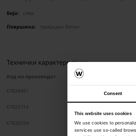
Боја:
сива
Површина:
природен бетон
Технички карактеристики
Код на производот
Димензии (ДxШxВ)
67824481
20 x 20 x 10 cm
Consent
67825714
30 x 20 x 8 cm
This website uses cookies
67826254
20 x 20 x 8 cm
We use cookies to personalize
services use so-called brow