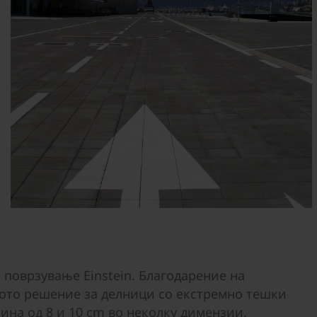
а поврзување Einstein. Благодарение на
ното решение за делници со екстремно тешки
ина од 8 и 10 cm во неколку димензии.