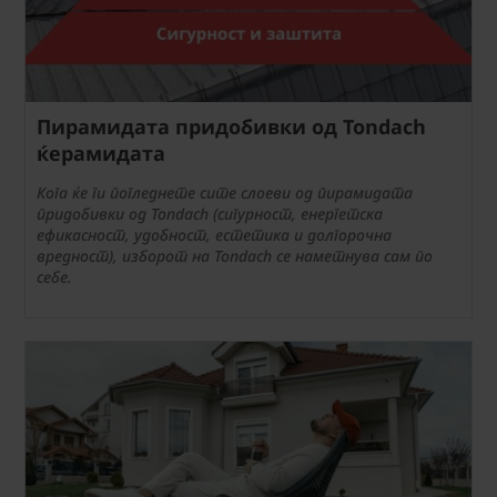
Пирамидата придобивки од Tondach
ќерамидата
Кога ќе ги погледнете сите слоеви од пирамидата
придобивки од Tondach (сигурност, енергетска
ефикасност, удобност, естетика и долгорочна
вредност), изборот на Tondach се наметнува сам по
себе.