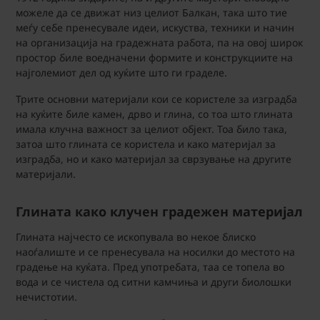
можеле да се движат низ целиот Балкан, така што тие
меѓу себе пренесувале идеи, искуства, техники и начин
на организација на градежната работа, па на овој широк
простор биле воедначени формите и конструкциите на
најголемиот дел од куќите што ги граделе.
Трите основни материјали кои се користеле за изградба
на куќите биле камен, дрво и глина, со тоа што глината
имала клучна важност за целиот објект. Тоа било така,
затоа што глината се користела и како материјал за
изградба, но и како материјал за сврзување на другите
материјали.
Глината како клучен градежен материјал
Глината најчесто се ископувала во некое блиско
наоѓалиште и се пренесувала на носилки до местото на
градење на куќата. Пред употребата, таа се топела во
вода и се чистела од ситни камчиња и други биолошки
нечистотии.