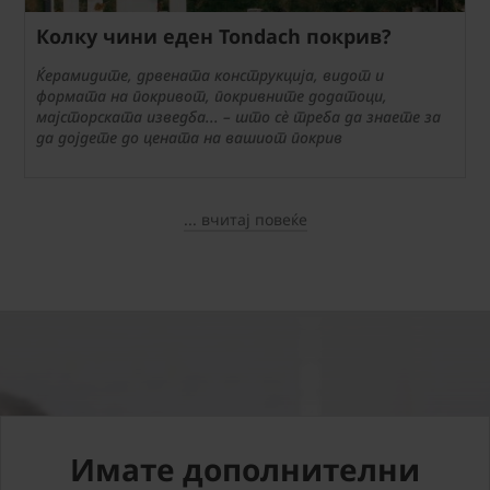
Колку чини еден Tondach покрив?
Ќерамидите, дрвената конструкција, видот и
формата на покривот, покривните додатоци,
мајсторската изведба... – што сè треба да знаете за
да дојдете до цената на вашиот покрив
... вчитај повеќе
Имате дополнителни