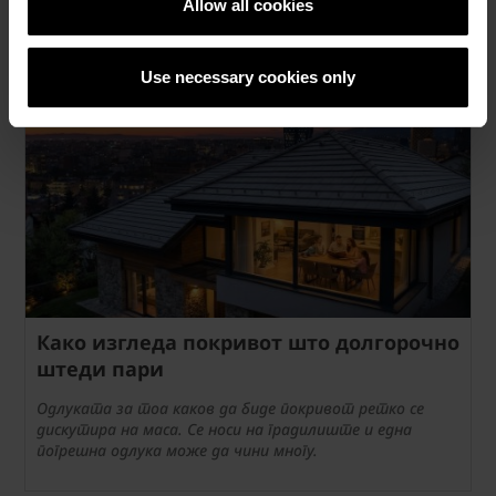
Allow all cookies
Корисни објави
Use necessary cookies only
Како изгледа покривот што долгорочно
штеди пари
Одлуката за тоа каков да биде покривот ретко се
дискутира на маса. Се носи на градилиште и една
погрешна одлука може да чини многу.