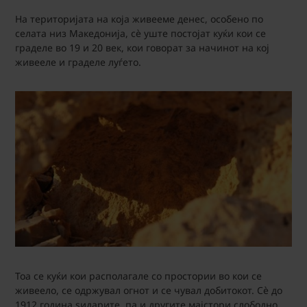
На територијата на која живееме денес, особено по
селата низ Македонија, сè уште постојат куќи кои се
граделе во 19 и 20 век, кои говорат за начинот на кој
живееле и граделе луѓето.
Тоа се куќи кои располагале со простории во кои се
живеело, се одржувал огнот и се чувал добитокот. Сè до
1912 година ѕидарите, па и другите мајстори слободно