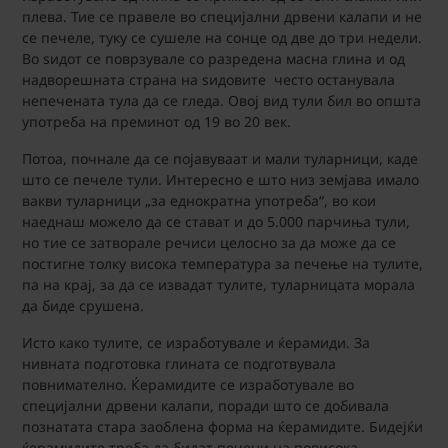
плева. Тие се правеле во специјални дрвени калапи и не
се печеле, туку се сушеле на сонце од две до три недели.
Во ѕидот се поврзувале со разредена масна глина и од
надворешната страна на ѕидовите често останувала
непечената тула да се гледа. Овој вид тули бил во општа
употреба на преминот од 19 во 20 век.
Потоа, почнале да се појавуваат и мали туларници, каде
што се печеле тули. Интересно е што низ земјава имало
вакви туларници „за еднократна употреба“, во кои
наеднаш можело да се стават и до 5.000 парчиња тули,
но тие се затворале речиси целосно за да може да се
постигне толку висока температура за печење на тулите,
па на крај, за да се извадат тулите, туларницата морала
да биде срушена.
Исто како тулите, се изработувале и ќерамиди. За
нивната подготовка глината се подготвувала
повнимателно. Ќерамидите се изработувале во
специјални дрвени калапи, поради што се добивала
познатата стара заоблена форма на ќерамидите. Бидејќи
ќерамидите треба да бидат печени на повисока