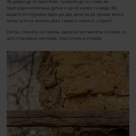
За добро да се приготви, требало да се стави во
претходно ископана дупка и да се налее со вода. Во
водата отстојувала еден до два дена за да прими влага,
затоа што се знаело дека таквата глина е „појака“.
Потоа, глината се газела, односно се гмечела со нозе, со
што станувала леплива, пластична и споива.