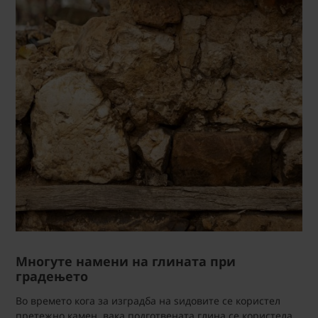
Многуте намени на глината при
градењето
Во времето кога за изградба на ѕидовите се користел
претежно камен, вака подготвената глина се користела