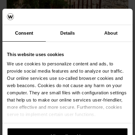
Consent
Details
About
This website uses cookies
We use cookies to personalize content and ads, to
provide social media features and to analyze our traffic.
Our online services use so-called browser cookies and
web beacons. Cookies do not cause any harm on your
computer. They are small files with configuration settings
Глината, како природен градежен материјал, има
that help us to make our online services user-friendlier,
длабоки корени и играла клучна улога во
more effective and more secure. Furthermore, cookies
традиционалната архитектура на Македонија. Покрај тоа
serve to implement certain user functions.
што луѓето знаеле за енергетската ефикасност на овој
материјал за градење, во исто време таа е и симбол на
врската меѓу човекот и природата.