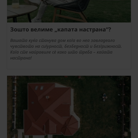
Зошто велиме „капата настрана“?
Вашата куќа станува дом кога во неа завладеало
чувството на сигурност, безбедност и безгрижност.
Кога сте направиле сè како што треба – капата
настрана!