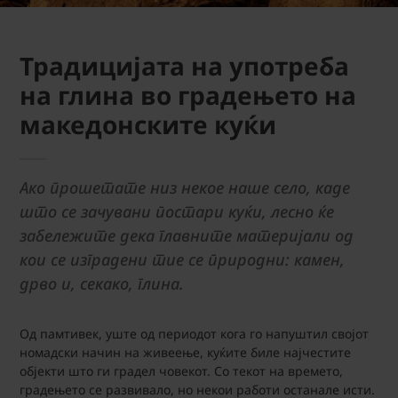
Традицијата на употреба
на глина во градењето на
македонските куќи
Ако прошетате низ некое наше село, каде
што се зачувани постари куќи, лесно ќе
забележите дека главните материјали од
кои се изградени тие се природни: камен,
дрво и, секако, глина.
Од памтивек, уште од периодот кога го напуштил својот
номадски начин на живеење, куќите биле најчестите
објекти што ги градел човекот. Со текот на времето,
градењето се развивало, но некои работи останале исти.