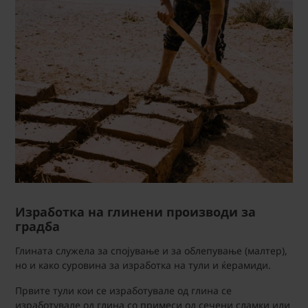
Изработка на глинени производи за
градба
Глината служела за спојување и за облепување (малтер),
но и како суровина за изработка на тули и ќерамиди.
Првите тули кои се изработувале од глина се
изработувале од глина со примеси од сечени сламки или