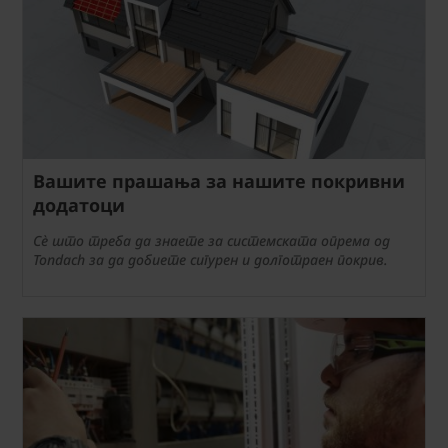
Вашите прашања за нашите покривни
додатоци
Сè што треба да знаете за системската опрема од
Tondach за да добиете сигурен и долготраен покрив.