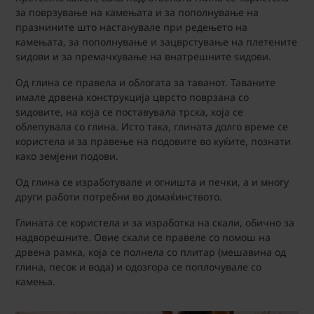
за поврзување на камењата и за пополнување на
празнините што настанувале при редењето на
камењата, за пополнување и зацврстување на плетените
ѕидови и за премачкување на внатрешните ѕидови.
Од глина се правела и облогата за таванот. Таваните
имале дрвена конструкција цврсто поврзана со
ѕидовите, на која се поставувала трска, која се
облепувала со глина. Исто така, глината долго време се
користела и за правење на подовите во куќите, познати
како земјени подови.
Од глина се изработувале и огништа и печки, а и многу
други работи потребни во домаќинството.
Глината се користела и за изработка на скали, обично за
надворешните. Овие скали се правеле со помош на
дрвена рамка, која се полнела со плитар (мешавина од
глина, песок и вода) и одозгора се поплочувале со
камења.