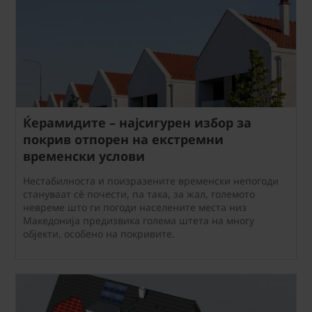
Ќерамидите – најсигурен избор за
покрив отпорен на екстремни
временски услови
Нестабилноста и поизразените временски непогоди
стануваат сè почести, па така, за жал, големото
невреме што ги погоди населените места низ
Македонија предизвика голема штета на многу
објекти, особено на покривите.