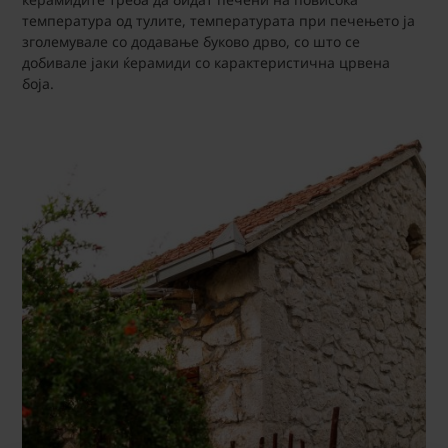
температура од тулите, температурата при печењето ја
зголемувале со додавање буково дрво, со што се
добивале јаки ќерамиди со карактеристична црвена
боја.