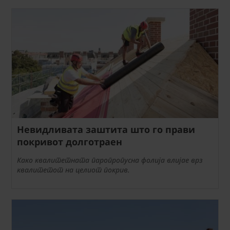
Невидливата заштита што го прави
покривот долготраен
Како квалитетната паропропусна фолија влијае врз
квалитетот на целиот покрив.