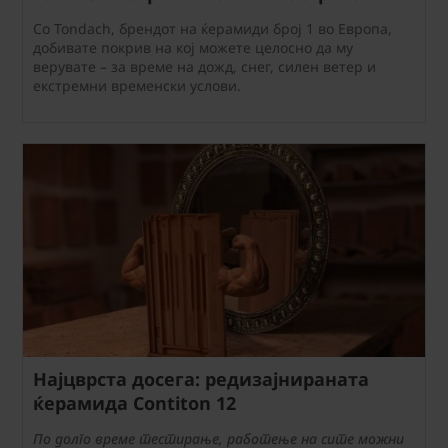
Со Tondach, брендот на ќерамиди број 1 во Европа,
добивате покрив на кој можете целосно да му
верувате – за време на дожд, снег, силен ветер и
екстремни временски услови.
Најцврста досега: редизајнираната
ќерамида Contiton 12
По долго време тестирање, работење на сите можни