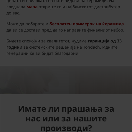
цената и набавката на сите видови на ќерамиди. На
следнава
мапа
откријте го и најблискитот дистрибутер
до вас.
Може да побарате и
бесплатен примерок на ќерамида
да ви се достави пред да го направите финалниот избор.
Бидете спокојни за квалитетот, нудиме
гаранција од 33
години
за системските решенија на Tondach. Идните
генерации ќе ви бидат благодарни.
Имате ли прашања за
нас или за нашите
производи?