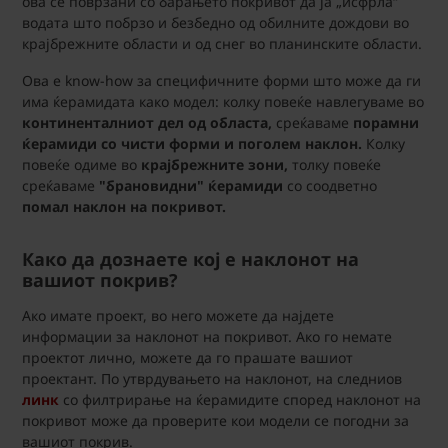
ова се поврзани со барањето покривот да ја „исфрла“
водата што побрзо и безбедно од обилните дождови во
крајбрежните области и од снег во планинските области.
Ова е know-how за специфичните форми што може да ги
има ќерамидата како модел: колку повеќе навлегуваме во
континенталниот дел од областа,
среќаваме
порамни
ќерамиди со чисти форми и поголем наклон.
Колку
повеќе одиме во
крајбрежните зони,
толку повеќе
среќаваме
"брановидни" ќерамиди
со соодветно
помал наклон на покривот.
Како да дознаете кој е наклонот на
вашиот покрив?
Ако имате проект, во него можете да најдете
информации за наклонот на покривот. Ако го немате
проектот лично, можете да го прашате вашиот
проектант. По утврдувањето на наклонот, на следниов
линк
со филтрирање на ќерамидите според наклонот на
покривот може да проверите кои модели се погодни за
вашиот покрив.