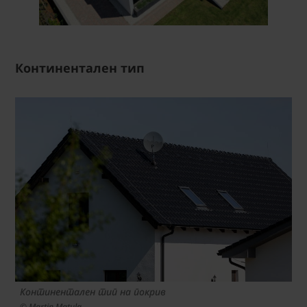
Континентален тип
Континентален тип на покрив
© Martin Matula