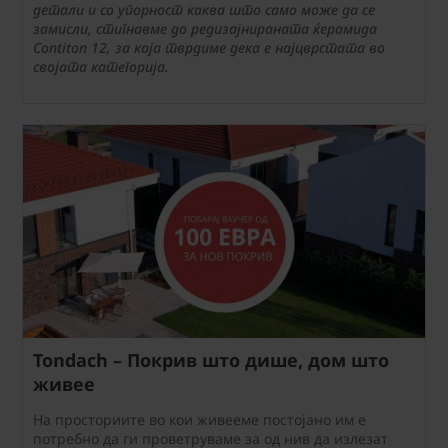
детали и со упорност каква што само може да се
замисли, стигнавме до редизајнираната ќерамида
Contiton 12, за која тврдиме дека е најцврстата во
својата категорија.
Tondach – Покрив што дише, дом што
живее
На просториите во кои живееме постојано им е
потребно да ги проветруваме за од нив да излезат