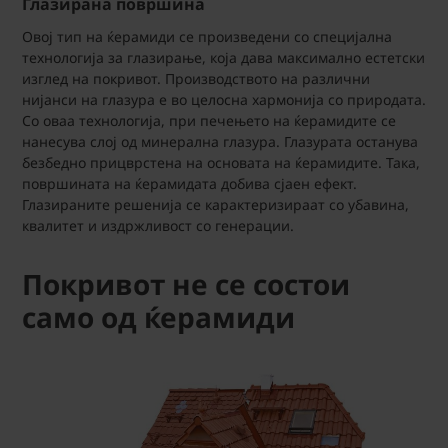
Глазирана површина
Овој тип на ќерамиди се произведени со специјална
технологија за глазирање, која дава максимално естетски
изглед на покривот. Производството на различни
нијанси на глазура е во целосна хармонија со природата.
Со оваа технологија, при печењето на ќерамидите се
нанесува слој од минерална глазура. Глазурата останува
безбедно прицврстена на основата на ќерамидите. Така,
површината на ќерамидата добива сјаен ефект.
Глазираните решенија се карактеризираат со убавина,
квалитет и издржливост со генерации.
Покривот не се состои
само од ќерамиди