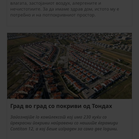
влагата, застојаниот воздух, алергените и
нечистотиите. За да имаме здрав дом, истото му е
потребно и на потпокривниот простор.
Град во град со покриви од Тондах
Запознајте го комплексот кој има 230 куќи со
прекрасни покриви направени со нашите ќерамиди
Contiton 12, а кој беше изграден за само две години.