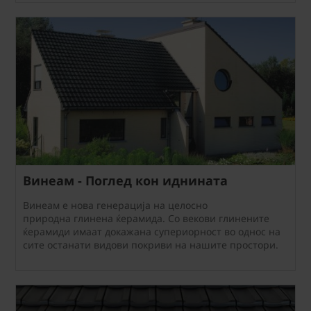
Винеам - Поглед кон иднината
Винеам е нова генерација на целосно
природна глинена ќерамида. Со векови глинените
ќерамиди имаат докажана супериорност во однос на
сите останати видови покриви на нашите простори.