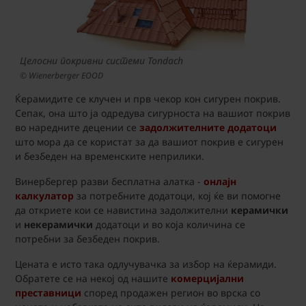
Целосни покривни системи Tondach
© Wienerberger EOOD
Ќерамидите се клучен и прв чекор кон сигурен покрив.
Сепак, она што ја одредува сигурноста на вашиот покрив
во наредните децении се
задолжителните додатоци
што мора да се користат за да вашиот покрив е сигурен
и безбеден на временските неприлики.
Винербергер разви бесплатна алатка -
онлајн
калкулатор
за потребните додатоци, кој ќе ви помогне
да откриете кои се навистина задолжителни
керамички
и
некерамички
додатоци и во која количина се
потребни за безбеден покрив.
Цената е исто така одлучувачка за избор на ќерамиди.
Обратете се на некој од нашите
комерцијални
преставници
според продажен регион во врска со