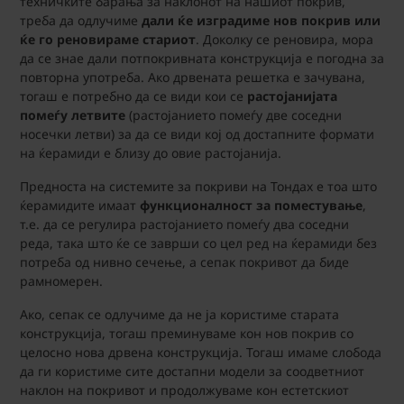
техничките барања за наклонот на нашиот покрив,
треба да одлучиме
дали ќе изградиме нов покрив или
ќе го реновираме стариот
. Доколку се реновира, мора
да се знае дали потпокривната конструкција е погодна за
повторна употреба. Ако дрвената решетка е зачувана,
тогаш е потребно да се види кои се
растојанијата
помеѓу летвите
(растојанието помеѓу две соседни
носечки летви) за да се види кој од достапните формати
на ќерамиди е близу до овие растојанија.
Предноста на системите за покриви на Тондах е тоа што
ќерамидите имаат
функционалност за поместување
,
т.е. да се регулира растојанието помеѓу два соседни
реда, така што ќе се заврши со цел ред на ќерамиди без
потреба од нивно сечење, а сепак покривот да биде
рамномерен.
Ако, сепак се одлучиме да не ја користиме старата
конструкција, тогаш преминуваме кон нов покрив со
целосно нова дрвена конструкција. Тогаш имаме слобода
да ги користиме сите достапни модели за соодветниот
наклон на покривот и продолжуваме кон естетскиот