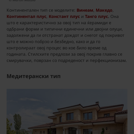
Континентален тип се моделите:
Винеам
,
Македо
,
Континентал плус
,
Констант плус
и
Танго плус
.
Она
што е карактеристично за овој тип на ќерамиди е
одбрани форми и типични единечни или двојни олуци,
задолжени да ги отстранат дождот и снегот од покривот
што е можно побрзо и безбедно, како и да го
контролираат овој процес во кое било време од
годината. Стилските предлози за овој покрив главно се
смирувачки, поврзан со подреденост и перфекционизам.
Медитерански тип