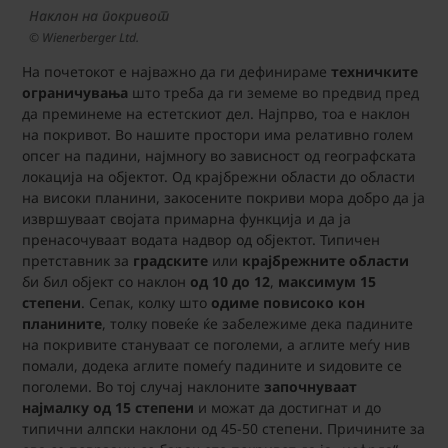
Наклон на покривот
© Wienerberger Ltd.
На почетокот е најважно да ги дефинираме
техничките
ограничувања
што треба да ги земеме во предвид пред
да преминеме на естетскиот дел. Најпрво, тоа е наклон
на покривот. Во нашите простори има релативно голем
опсег на падини, најмногу во зависност од географската
локација на објектот. Од крајбрежни области до области
на високи планини, закосените покриви мора добро да ја
извршуваат својата примарна функција и да ја
пренасочуваат водата надвор од објектот. Типичен
претставник за
градските
или
крајбрежните области
би бил објект со наклон
од 10 до 12
,
максимум 15
степени
. Сепак, колку што
одиме повисоко кон
планините
, толку повеќе ќе забележиме дека падините
на покривите стануваат се поголеми, а аглите меѓу нив
помали, додека аглите помеѓу падините и ѕидовите се
поголеми. Во тој случај наклоните
започнуваат
најмалку од 15 степени
и можат да достигнат и до
типични алпски наклони од 45-50 степени. Причините за