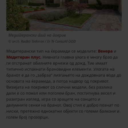
Медитерански тип на покрив
© arch. Radko Todorov / Er Te Consuld OOD
Медитерански тип на ќерамиди се моделите:
Венера
и
Медитеран плус
.
Нивната главна улога е многу брзо да
ги отстранат обилните врнежи од дожд. Тие имаат
типично испакнати брановидни елементи. Улогата на
бранот е да го „забрза“ лизгањето на дождовната вода до
основата на ќерамида, а потоа надвор од покривот.
Визијата на покривот со слични модели, без разлика
дали е со помал или поголем бран, постигнува весел и
разигран изглед, игра со зраците на сонцето и
делумните сенки на бранот. Овој стил е добро познат по
ниски, претежно еднокатни објекти со големи балкони и
голем број прозорци.