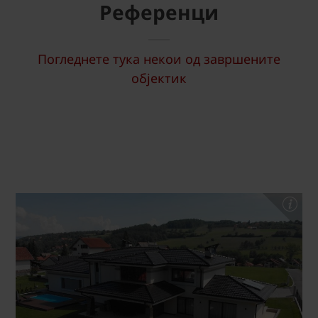
Референци
Погледнете тука некои од завршените
објектик