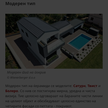
Модерен тип
Модерен тип на покрив
© Wienerberger d.o.o
Модерен тип на ќерамиди се моделите:
Сатурн
,
Твист
и
Болеро
. Со нив се постигнува мирна, уредна и чиста
визија. Тие целосно одговараат на бараните чисти линии
на целиот објект и обезбедуваат целосно единство на
четирите фасади со петтата - покривот.