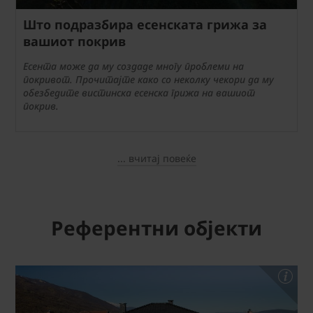
Што подразбира есенската грижа за
вашиот покрив
Есента може да му создаде многу проблеми на
покривот. Прочитајте како со неколку чекори да му
обезбедите вистинска есенска грижа на вашиот
покрив.
... вчитај повеќе
Референтни објекти