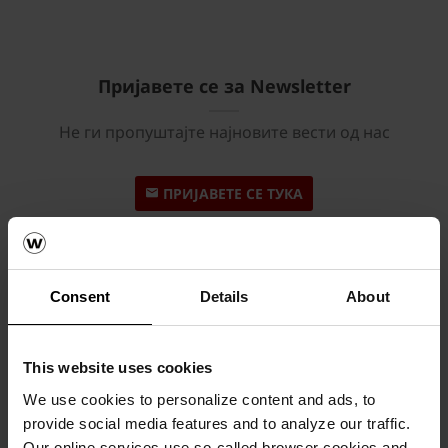
Пријавете се за Newsletter
Не ги пропуштајте најновите вести од нас
ПРИЈАВЕТЕ СЕ ТУКА
Consent
Details
About
Слични статии
This website uses cookies
We use cookies to personalize content and ads, to
provide social media features and to analyze our traffic.
Our online services use so-called browser cookies and