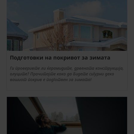
Подготовки на покривот за зимата
Ги проверивте ли ќерамидите, дрвената конструкција,
олуците? Прочитајте како да бидете сигурни дека
вашиот покрив е подготвен за зимата!