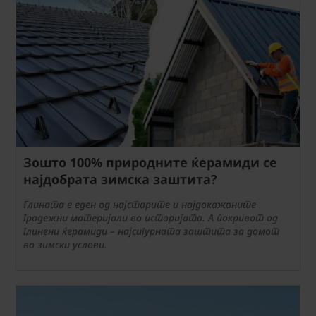
Зошто 100% природните ќерамиди се
најдобрата зимска заштита?
Глината е еден од најстарите и најдокажаните
градежни материјали во историјата. А покривот од
глинени ќерамиди – најсигурната заштита за домот
во зимски услови.