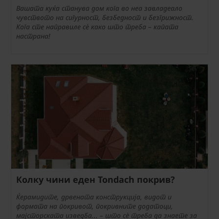
Вашата куќа станува дом кога во неа завладеало
чувството на сигурност, безбедност и безгрижност.
Кога сте направиле сè како што треба – капата
настрана!
Колку чини еден Tondach покрив?
Ќерамидите, дрвената конструкција, видот и
формата на покривот, покривните додатоци,
мајсторската изведба... – што сè треба да знаете за