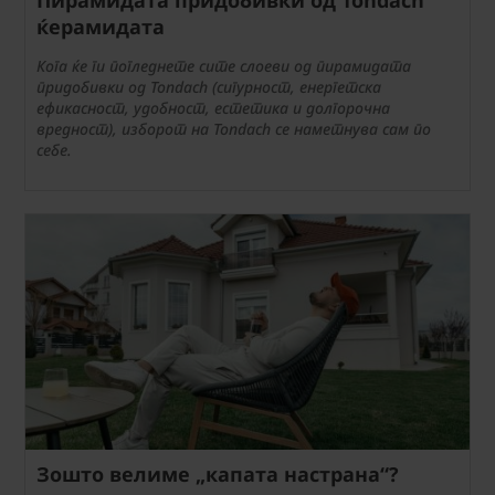
Пирамидата придобивки од Tondach
ќерамидата
Кога ќе ги погледнете сите слоеви од пирамидата
придобивки од Tondach (сигурност, енергетска
ефикасност, удобност, естетика и долгорочна
вредност), изборот на Tondach се наметнува сам по
себе.
Зошто велиме „капата настрана“?