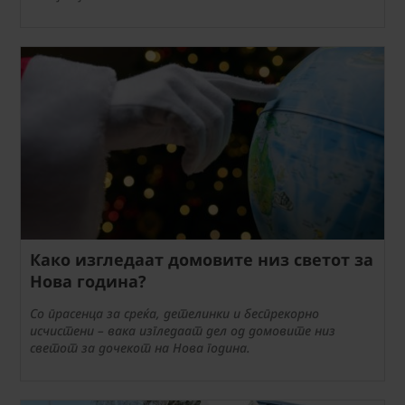
Како изгледаат домовите низ светот за
Нова година?
Со прасенца за среќа, детелинки и беспрекорно
исчистени – вака изгледаат дел од домовите низ
светот за дочекот на Нова година.