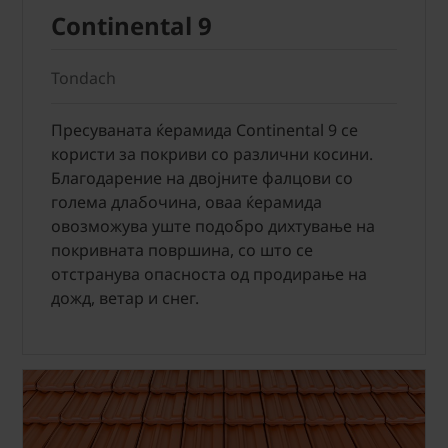
Continental 9
Tondach
Пресуваната ќерамида Continental 9 се
користи за покриви со различни косини.
Благодарение на двојните фалцови со
голема длабочина, оваа ќерамида
овозможува уште подобро дихтување на
покривната површина, со што се
отстранува опасноста од продирање на
дожд, ветар и снег.