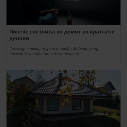
Повеќе светлина во домот во кратките
денови
Само еден чекор го дели вашето поткровје од
посветли и потопли зимски денови!