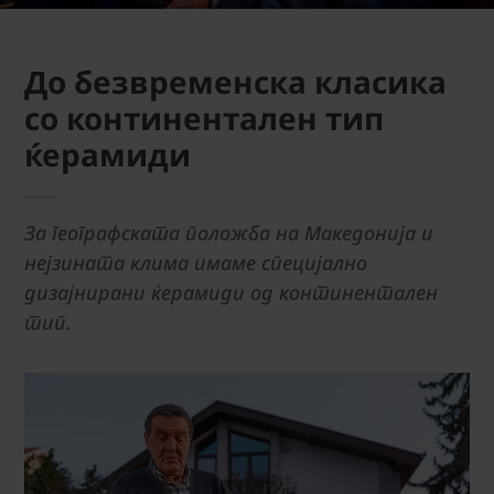
До безвременска класика
со континентален тип
ќерамиди
За географската положба на Македонија и
нејзината клима имаме специјално
дизајнирани ќерамиди од континентален
тип.