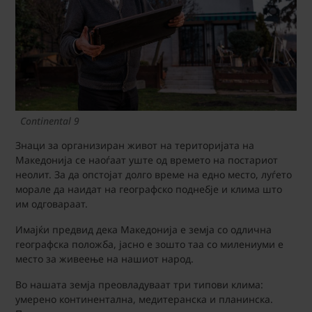
Continental 9
Знаци за организиран живот на територијата на
Македонија се наоѓаат уште од времето на постариот
неолит. За да опстојат долго време на едно место, луѓето
морале да наидат на географско поднебје и клима што
им одговараат.
Имајќи предвид дека Македонија е земја со одлична
географска положба, јасно е зошто таа со милениуми е
место за живеење на нашиот народ.
Во нашата земја преовладуваат три типови клима:
умерено континентална, медитеранска и планинска.