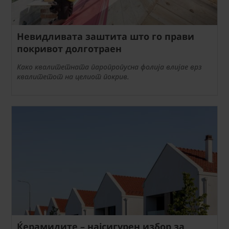
Невидливата заштита што го прави
покривот долготраен
Како квалитетната паропропусна фолија влијае врз
квалитетот на целиот покрив.
Ќерамидите – најсигурен избор за