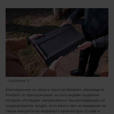
Continental 9
Благодарение на својата приспособливост, ќерамидите
Tondach се препорачуваат за сите видови градежни
потфати. Изгледаат импресивно и при реставрација на
традиционални градби, исто како и при остварување на
смели концепти на модерната архитектура. Со нив и