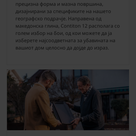
прецизна форма и мазна површина,
дизајнирани за спецификите на нашето
географско подрачје. Направена од
македонска глина, Contiton 12 располага со
голем избор на бои, од кои можете да ја
изберете најсоодветната за убавината на
вашиот дом целосно да дојде до израз.