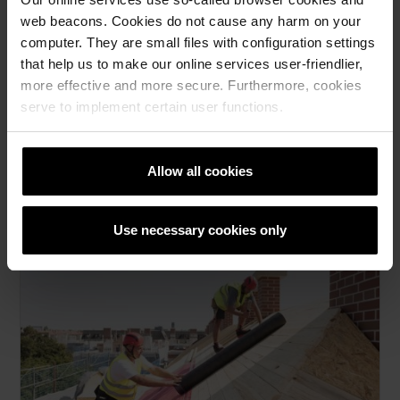
web beacons. Cookies do not cause any harm on your
computer. They are small files with configuration settings
that help us to make our online services user-friendlier,
more effective and more secure. Furthermore, cookies
serve to implement certain user functions.
Како изгледа покривот што долгорочно
штеди пари
Одлуката за тоа каков да биде покривот ретко се
Allow all cookies
дискутира на маса. Се носи на градилиште и една
погрешна одлука може да чини многу.
Use necessary cookies only