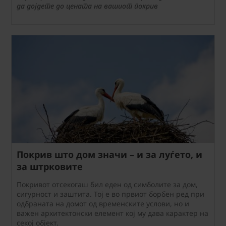
да дојдете до цената на вашиот покрив
Покрив што дом значи – и за луѓето, и
за штрковите
Покривот отсекогаш бил еден од симболите за дом,
сигурност и заштита. Тој е во првиот борбен ред при
одбраната на домот од временските услови, но и
важен архитектонски елемент кој му дава карактер на
секој објект.