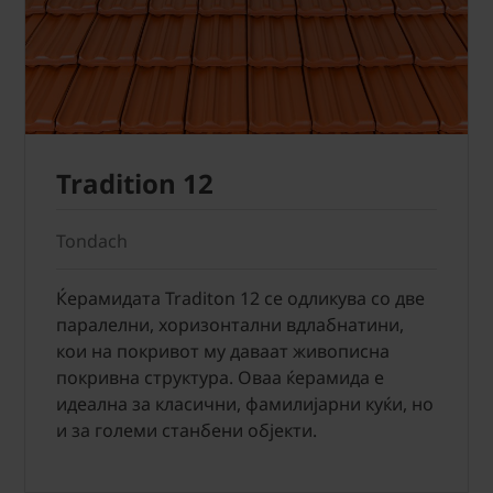
Tradition 12
Tondach
Ќерамидата Traditon 12 се одликува со две
паралелни, хоризонтални вдлабнатини,
кои на покривот му даваат живописна
покривна структура. Оваа ќерамида е
идеална за класични, фамилијарни куќи, но
и за големи станбени објекти.