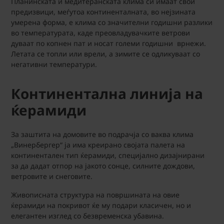
Планинската и медитеранската клима си имаат свои
предизвици, меѓутоа континенталната, во нејзината
умерена форма, е клима со значителни годишни разлики
во температурата, каде преовладувачките ветрови
дуваат по копнен пат и носат големи годишни врнежи.
Летата се топли или врели, а зимите се одликуваат со
негативни температури.
Континентална линија на
ќерамиди
За заштита на домовите во подрачја со ваква клима
„Винербергер“ ја има креирано својата палета на
континентален тип ќерамиди, специјално дизајнирани
за да дадат отпор на јакото сонце, силните дождови,
ветровите и снеговите.
Живописната структура на површината на овие
ќерамиди на покривот ќе му подари класичен, но и
елегантен изглед со безвременска убавина.