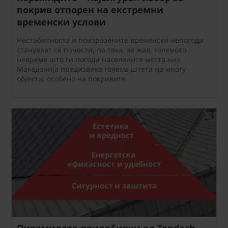
покрив отпорен на екстремни
временски услови
Нестабилноста и поизразените временски непогоди
стануваат сè почести, па така, за жал, големото
невреме што ги погоди населените места низ
Македонија предизвика голема штета на многу
објекти, особено на покривите.