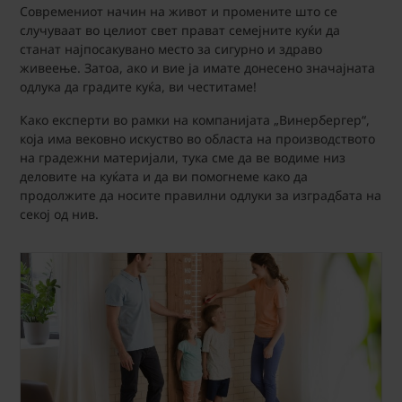
Современиот начин на живот и промените што се
случуваат во целиот свет прават семејните куќи да
станат најпосакувано место за сигурно и здраво
живеење. Затоа, ако и вие ја имате донесено значајната
одлука да градите куќа, ви честитаме!
Како експерти во рамки на компанијата „Винербергер“,
која има вековно искуство во областа на производството
на градежни материјали, тука сме да ве водиме низ
деловите на куќата и да ви помогнеме како да
продолжите да носите правилни одлуки за изградбата на
секој од нив.