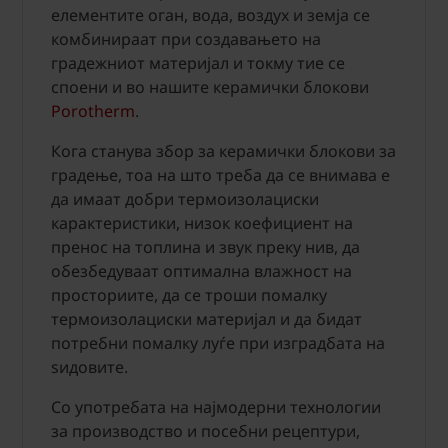
елементите оган, вода, воздух и земја се
комбинираат при создавањето на
градежниот материјал и токму тие се
споени и во нашите керамички блокови
Porotherm
.
Кога станува збор за керамички блокови за
градење, тоа на што треба да се внимава е
да имаат добри термоизолациски
карактеристики, низок коефициент на
пренос на топлина и звук преку нив, да
обезбедуваат оптимална влажност на
просториите, да се троши помалку
термоизолациски материјал и да бидат
потребни помалку луѓе при изградбата на
ѕидовите.
Со употребата на најмодерни технологии
за производство и посебни рецептури,