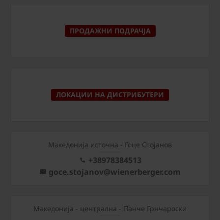
ПРОДАЖНИ ПОДРАЧЈА
ЛОКАЦИИ НА ДИСТРИБУТЕРИ
Македонија источна - Гоце Стојанов
+38978384513
goce.stojanov@wienerberger.com
Mакедонија - централна - Панче Грнчароски