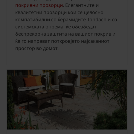
покривни прозорци
. Елегантните и
квалитетни прозорци кои се целосно
компатибилни со ќерамидите Tondach и со
системската опрема, ќе обезбедат
беспрекорна заштита на вашиот покрив и
ќе го направат поткровјето најсаканиот
простор во домот.