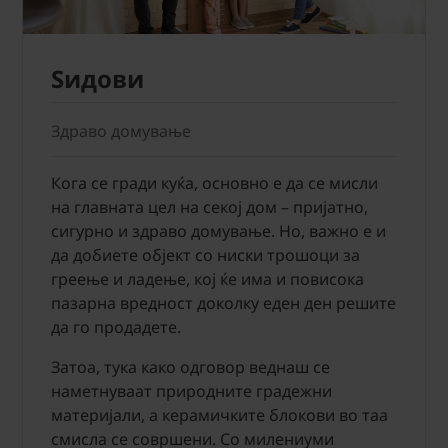
Ѕидови
Здраво домување
Кога се гради куќа, основно е да се мисли
на главната цел на секој дом – пријатно,
сигурно и здраво домување. Но, важно е и
да добиете објект со ниски трошоци за
греење и ладење, кој ќе има и повисока
пазарна вредност доколку еден ден решите
да го продадете.
Затоа, тука како одговор веднаш се
наметнуваат природните градежни
материјали, а керамичките блокови во таа
смисла се совршени. Со милениуми