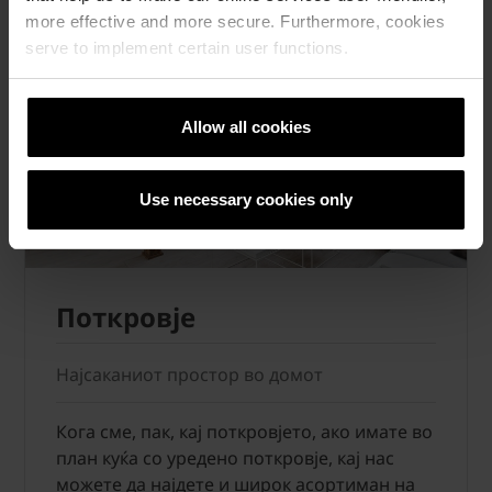
more effective and more secure. Furthermore, cookies
serve to implement certain user functions.
Allow all cookies
Use necessary cookies only
Поткровје
Најсаканиот простор во домот
Кога сме, пак, кај поткровјето, ако имате во
план куќа со уредено поткровје, кај нас
можете да најдете и широк асортиман на