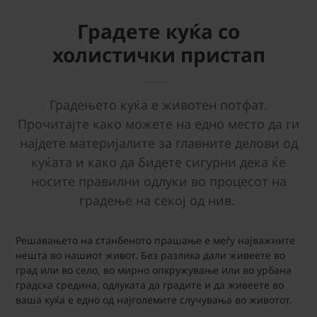
Градете куќа со
холистички пристап
Градењето куќа е животен потфат.
Прочитајте како можете на едно место да ги
најдете материјалите за главните делови од
куќата и како да бидете сигурни дека ќе
носите правилни одлуки во процесот на
градење на секој од нив.
Решавањето на станбеното прашање е меѓу најважните
нешта во нашиот живот. Без разлика дали живеете во
град или во село, во мирно опкружување или во урбана
градска средина, одлуката да градите и да живеете во
ваша куќа е едно од најголемите случувања во животот.