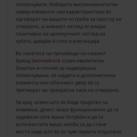
поплочувате. Изберете висококвалитетни
павер-елементи чии карактеристики ќе
одговорат на вашите потреби за престој на
отворено, а нивниот изглед ќе влијае
позитивно на целокупниот изглед на
куќата, давајќи ѝ стил и елеганција.
Во палетата на производи на нашиот
бренд
Semmelrock
освен квалитетен
бехатон и плочки за надворешно
поплочување, ќе најдете и дополнителни
елементи кои обичниот двор ќе го
претворат во прекрасна оаза на отворено.
За крај, освен што ќе биде пријатен за
живеење, домот мора функционално да ги
задоволи сите ваши потреби и да ги
исполни сите ваши желби за да стане
место каде што ќе се чувствувате опуштено