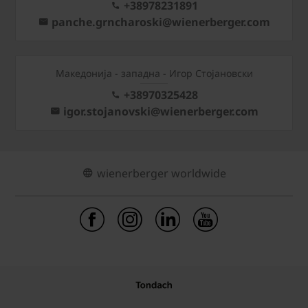
+38978231891
panche.grncharoski@wienerberger.com
Mакедонија - западна - Игор Стојановски
+38970325428
igor.stojanovski@wienerberger.com
wienerberger worldwide