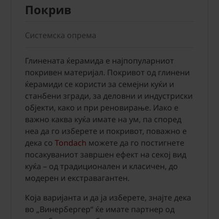
Покрив
Системска опрема
Глинената ќерамида е најпопуларниот
покривен материјал. Покривот од глинени
ќерамиди се користи за семејни куќи и
станбени згради, за деловни и индустриски
објекти, како и при реновирање. Иако е
важно каква куќа имате на ум, па според
неа да го изберете и покривот, поважно е
дека со
Tondach
можете да го постигнете
посакуваниот завршен ефект на секој вид
куќа – од традиционален и класичен, до
модерен и екстравагантен.
Која варијанта и да ја изберете, знајте дека
во „Винербергер“ ќе имате партнер од