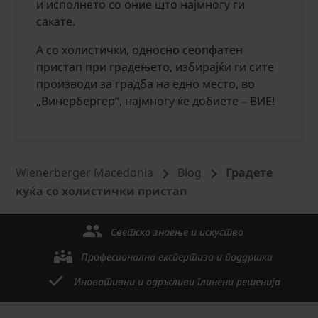
и исполнето со оние што најмногу ги
сакате.
А со холистички, односно сеопфатен
пристап при градењето, избирајќи ги сите
производи за градба на едно место, во
„Винербергер“, најмногу ќе добиете – ВИЕ!
Wienerberger Macedonia
Blog
Градете
куќа со холистички пристап
Светско знаење и искуство
Професионална експертиза и поддршка
Иновативни и одржливи глинени решенија