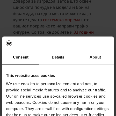
доверба за изградба, затоа што освен
широката понуда на модели и бои на
ќерамиди, на едно место можете да ја
купите целата
системска опрема
што
вашиот покрив ќе го направи трајно
сигурен. Со тоа, ќе добиете и
33 години
гаранција
, а елементите за дополнителна
заштита на покривот ќе направат покривот
на вашиот дом да ги издржи и најсилните
налети на ветер (и до 210 км/ч) или да
Consent
Details
About
издржи поголема количина на снег без да
прокисне и да го уништи вашето
поткровје.
This website uses cookies
We use cookies to personalize content and ads, to
Инспирирајте се за вашиот нов покрив од
provide social media features and to analyze our traffic.
галеријата на
референтни објекти со
Our online services use so-called browser cookies and
покриви од Tondach
.
web beacons. Cookies do not cause any harm on your
computer. They are small files with configuration settings
that help us to make our online services user-friendlier,