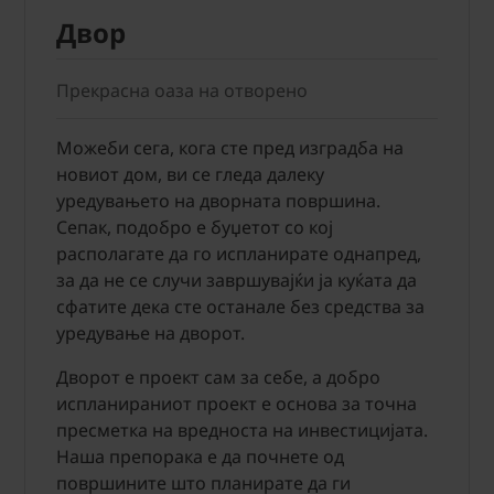
Двор
Прекрасна оаза на отворено
Можеби сега, кога сте пред изградба на
новиот дом, ви се гледа далеку
уредувањето на дворната површина.
Сепак, подобро е буџетот со кој
располагате да го испланирате однапред,
за да не се случи завршувајќи ја куќата да
сфатите дека сте останале без средства за
уредување на дворот.
Дворот е проект сам за себе, а добро
испланираниот проект е основа за точна
пресметка на вредноста на инвестицијата.
Наша препорака е да почнете од
површините што планирате да ги