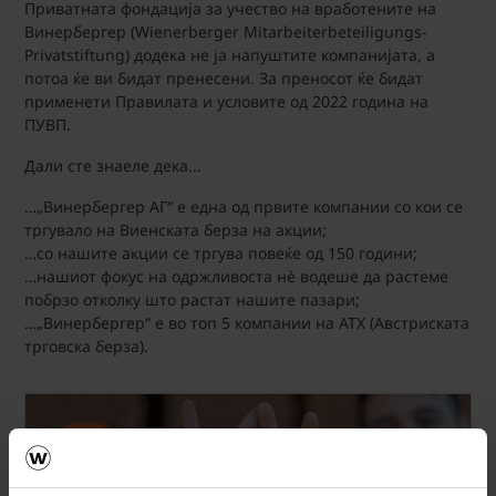
Приватната фондација за учество на вработените на
Винербергер (Wienerberger Mitarbeiterbeteiligungs-
Privatstiftung) додека не ја напуштите компанијата, а
потоа ќе ви бидат пренесени. За преносот ќе бидат
применети Правилата и условите од 2022 година на
ПУВП.
Дали сте знаеле дека...
…„Винербергер АГ“ е една од првите компании со кои се
тргувало на Виенската берза на акции;
…со нашите акции се тргува повеќе од 150 години;
…нашиот фокус на одржливоста нè водеше да растеме
побрзо отколку што растат нашите пазари;
…„Винербергер“ е во топ 5 компании на ATX (Австриската
трговска берза).