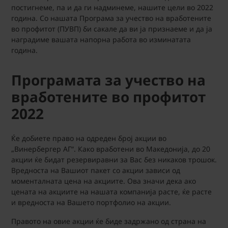
постигнеме, па и да ги надминеме, нашите цели во 2022
година. Со нашата Програма за учество на вработените
во профитот (ПУВП) би сакале да ви ја признаеме и да ја
наградиме вашата напорна работа во изминатата
година.
Програмата за учество на
вработените во профитот
2022
Ќе добиете право на одреден број акции во
„Винербергер АГ“. Како вработени во Македонија, до 20
акции ќе бидат резервиравни за Вас без никаков трошок.
Вредноста на Вашиот пакет со акции зависи од
моменталната цена на акциите. Ова значи дека ако
цената на акциите на нашата компанија расте, ќе расте
и вредноста на Вашето портфолио на акции.
Правото на овие акции ќе биде задржано од страна на