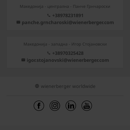
Mакедонија - централна - Панче Грнчароски
+38978231891
panche.grncharoski@wienerberger.com
Mакедонија - западна - Игор Стојановски
+38970325428
igor.stojanovski@wienerberger.com
wienerberger worldwide