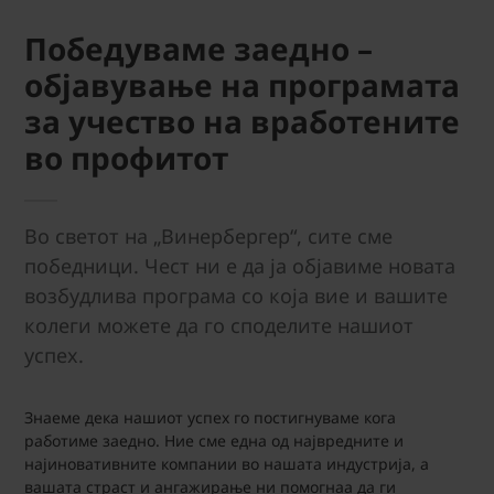
Победуваме заедно –
објавување на програмата
за учество на вработените
во профитот
Во светот на „Винербергер“, сите сме
победници. Чест ни е да ја објавиме новата
возбудлива програма со која вие и вашите
колеги можете да го споделите нашиот
успех.
Знаеме дека нашиот успех го постигнуваме кога
работиме заедно. Ние сме една од највредните и
најиновативните компании во нашата индустрија, а
вашата страст и ангажирање ни помогнаа да ги