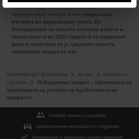
на нашата здрава и профитабилна
корпоративна култура и ние
заедно сме
моторот на одржливиот успех. Ви
благодариме за вашата напорна работа и
посветеноста во 2022 година и се надеваме
дека и понатаму ќе ја градиме нашата
компанија заедно со вас.
Wienerberger Macedonia
За нас
Новости и
настани
Победуваме заедно – објавување на
програмата за учество на вработените во
профитот
Светско знаење и искуство
Професионална експертиза и поддршка
Иновативни и одржливи глинени решенија