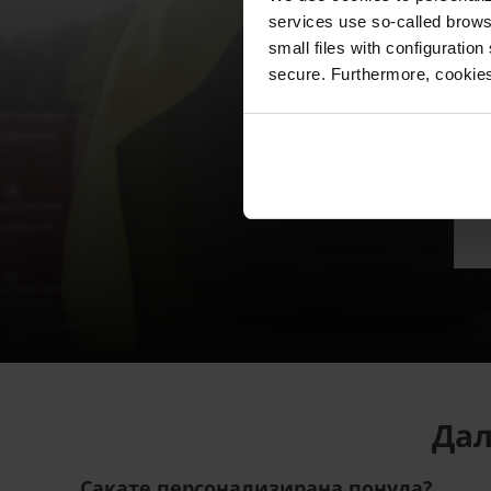
services use so-called brow
small files with configuration
secure. Furthermore, cookies
Дал
Сакате персонализирана понуда?