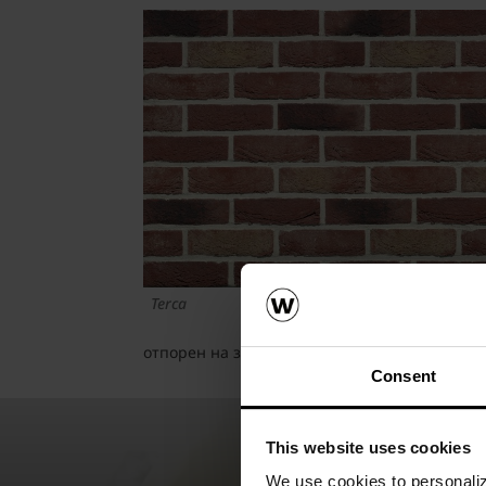
Terca
отпорен на замрзнување, а таква е клинкер-
Consent
This website uses cookies
We use cookies to personalize