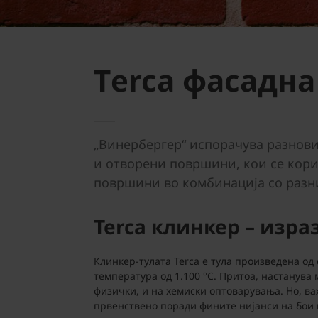
Тerca фасадна
„Винербергер“ испорачува разнови
и отворени површини, кои се кори
површини во комбинација со разни
Terca клинкер – изр
Клинкер-тулата Terca е тула произведена од
температура од 1.100 °C. Притоа, настанува
физички, и на хемиски оптоварувања. Но, важ
првенствено поради фините нијанси на бои в