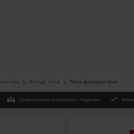
решениjа
Фасада Terca
Terca фасадна тула
Професионална експертиза и поддршка
Инова