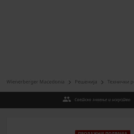
Wienerberger Macedonia
Решенија
Технички 
Светско знаење и искуство
ПРОДАЖНИ ПОДРАЧЈА