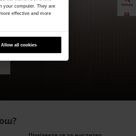
Пребарај
n your computer. They are
и
, more effective and more
Калкулатор
Downloads
Allow all cookies
Контакт
Продажба
мош?
Пријавете се за њуслетер