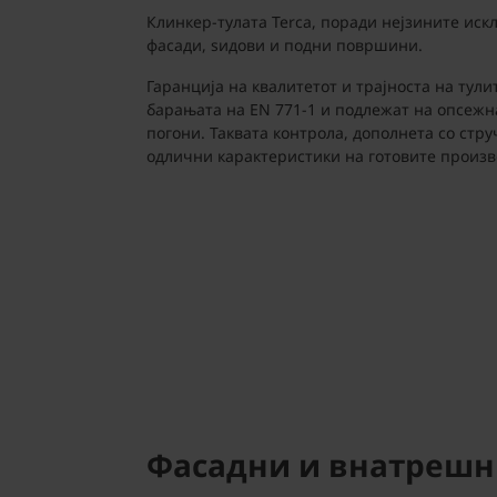
Клинкер-тулата Terca, поради нејзините иск
фасади, ѕидови и подни површини.
Гаранција на квалитетот и трајноста на тули
барањата на EN 771-1 и подлежат на опсеж
погони. Таквата контрола, дополнета со стр
одлични карактеристики на готовите произв
Фасадни и внатрешн