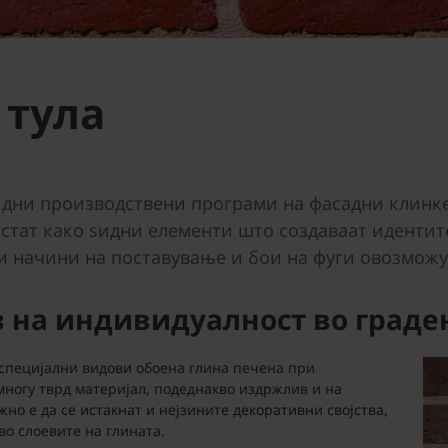
 тула
дни производствени програми на фасадни клинкер
стат како ѕидни елементи што создаваат идентите
 начини на поставување и бои на фуги овозможув
аз на индивидуалност во град
 специјални видови обоена глина печена при
 многу тврд материјал, подеднакво издржлив и на
но е да се истакнат и нејзините декоративни својства,
о слоевите на глината.