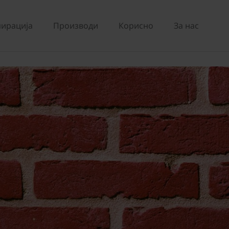
ирација
Производи
Корисно
За нас