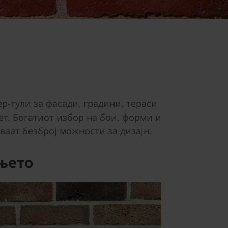
-тули за фасади, градини, тераси
т. Богатиот избор на бои, форми и
аат безброј можности за дизајн.
ењето