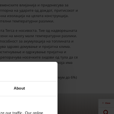
еменските влијанија и придонесува за
отпорна на ударите од дождот, притисокот и
учна изолација на целата конструкција.
чителни температурни разлики.
та Terca е носивоста. Тие од надворешната
ожени на многу мали температурни разлики.
способност за акумулација на топлината и
ува здраво домување и пријатна клима.
постигнување и одржување пријатна и
репорачува носечките ѕидови од тула да се
ер-тула со вертикални шуплини, која има
мална впивливост на вода (максимум до 6%)
About
Close
e our traffic. Our online