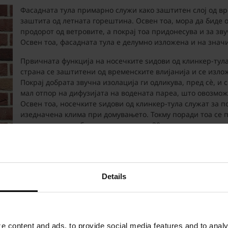
Фасадната тула примарно служи како заштитен слој од вр
заштита од летната горештина. Освен тоа, мора да биде 
продорот од ветровите, а покрај тоа придонесува и за зв
Освен тоа, фасадната тула е делумно изложена и на зна
Првичната функција на носечките ѕидови од клинкер-тула
страна се заштитени од временските влијанија и се изл
Покрај добрата звучна изолација ги одликува, пред сè, и 
мал отпор на дифузијата на водената пареа, што овозмож
Освен тоа, носечките ѕидови од клинкер-тула служат за 
изедначена клима при домувањето. Токму поради тоа се п
изведуваат со дебелина од минимум 20 cm и тоа со клинк
поволни својства во поглед на звучната изолација.
Фасадниот ѕид треба да се изгради од материјал со мини
тулата Terca.
Details
 content and ads, to provide social media features and to analyz