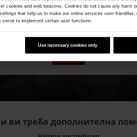
ser cookies and web beacons. Cookies do not cause any harm o
Имате ли прашања за нас ил
 settings that help us to make our online services user-friendlier
 serve to implement certain user functions.
за нашите производи?
Контактирајте нè и ќе ви помогнеме!
Use necessary cookies only
ПИШЕТЕ НИ
и ви треба дополнителна по
Најдете дистрибутер