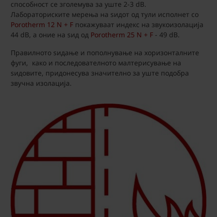
способност се зголемува за уште 2-3 dB.
Лабораториските мерења на ѕидот од тули исполнет со
Porotherm 12 N + F
покажуваат индекс на звукоизолација
44 dB, а оние на ѕид од
Porotherm 25 N + F
- 49 dB.
Правилното ѕидање и пополнување на хоризонталните
фуги, како и последователното малтерисување на
ѕидовите, придонесува значително за уште подобра
звучна изолација.