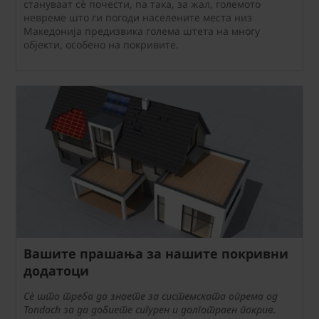
стануваат сè почести, па така, за жал, големото
невреме што ги погоди населените места низ
Македонија предизвика голема штета на многу
објекти, особено на покривите.
Вашите прашања за нашите покривни
додатоци
Сè што треба да знаете за системската опрема од
Tondach за да добиете сигурен и долготраен покрив.