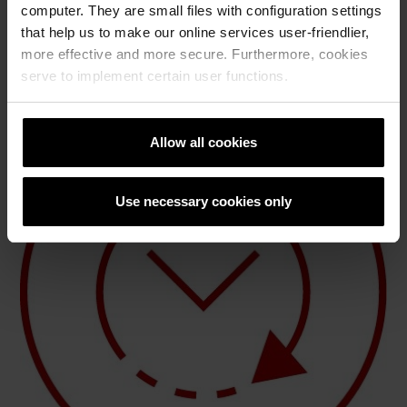
computer. They are small files with configuration settings
градежен отпад, тулите се меѓу најбезбедните и можат со
минимална преработка да се користи во
that help us to make our online services user-friendlier,
инфраструктурните проекти. Блоковите Porotherm се
more effective and more secure. Furthermore, cookies
меѓу најеколошките материјали.
serve to implement certain user functions.
Allow all cookies
Use necessary cookies only