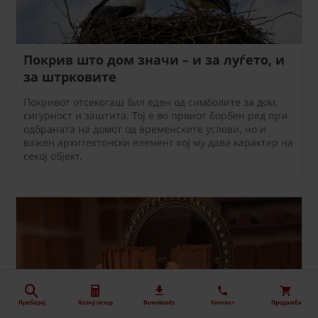
Покрив што дом значи – и за луѓето, и
за штрковите
Покривот отсекогаш бил еден од симболите за дом,
сигурност и заштита. Тој е во првиот борбен ред при
одбраната на домот од временските услови, но и
важен архитектонски елемент кој му дава карактер на
секој објект.
Пребарај
Калкулатор
Downloads
Контакт
Продажба