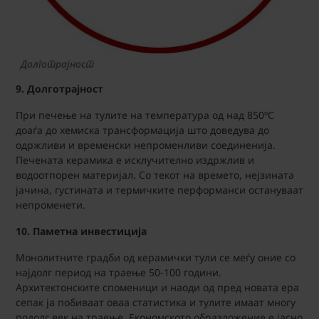
Долготрајност
9. Долготрајност
При печење на тулите на температура од над 850ºC
доаѓа до хемиска трансформација што доведува до
одржливи и временски непроменливи соединенија.
Печената керамика е исклучително издржлив и
водоотпорен материјал. Со текот на времето, нејзината
јачина, густината и термичките перформанси остануваат
непроменети.
10. Паметна инвестиција
Монолитните градби од керамички тули се меѓу оние со
најдолг период на траење 50-100 години.
Архитектонските споменици и наоди од пред новата ера
сепак ја побиваат оваа статистика и тулите имаат многу
подолг век на траење. Економското образложение е јасно