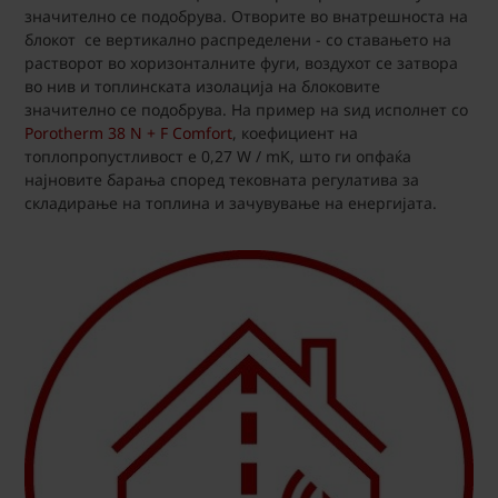
значително се подобрува. Отворите во внатрешноста на
блокот се вертикално распределени - со ставањето на
растворот во хоризонталните фуги, воздухот се затвора
во нив и топлинската изолација на блоковите
значително се подобрува. На пример на ѕид исполнет со
Porotherm 38 N + F Comfort
, коефициент на
топлопропустливост е 0,27 W / mK, што ги опфаќа
најновите барања според тековната регулатива за
складирање на топлина и зачувување на енергијата.