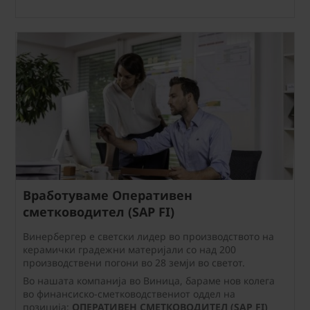
Вработуваме Оперативен
сметководител (SAP FI)
Винербергер е светски лидер во производството на
керамички градежни материјали со над 200
производствени погони во 28 земји во светот.
Во нашата компанија во Виница, бараме нов колега
во финансиско-сметководствениот оддел на
позиција:
ОПЕРАТИВЕН СМЕТКОВОДИТЕЛ (SAP FI)