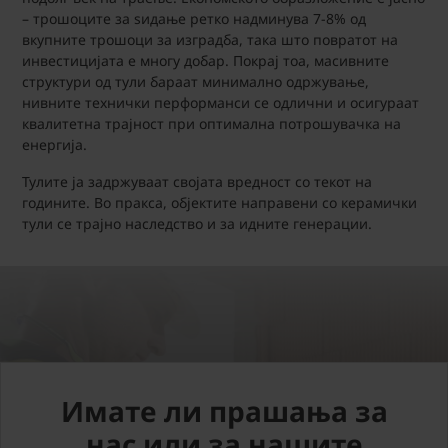
– трошоците за ѕидање ретко надминува 7-8% од
вкупните трошоци за изградба, така што повратот на
инвестицијата е многу добар. Покрај тоа, масивните
структури од тули бараат минимално одржување,
нивните технички перформанси се одлични и осигураат
квалитетна трајност при оптимална потрошувачка на
енергија.
Тулите ја задржуваат својата вредност со текот на
годините. Во пракса, објектите направени со керамички
тули се трајно наследство и за идните генерации.
Имате ли прашања за
нас или за нашите