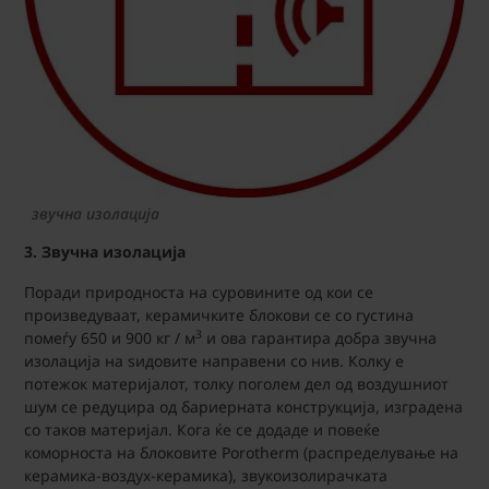
звучна изолација
3. Звучна изолација
Поради природноста на суровините од кои се
произведуваат, керамичките блокови се со густина
3
помеѓу 650 и 900 кг / м
и ова гарантира добра звучна
изолација на ѕидовите направени со нив. Колку е
потежок материјалот, толку поголем дел од воздушниот
шум се редуцира од бариерната конструкција, изградена
со таков материјал. Кога ќе се додаде и повеќе
коморноста на блоковите Porotherm (распределување на
керамика-воздух-керамика), звукоизолирачката