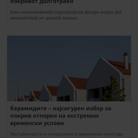
покривот долготраен
Како квалитетната паропропусна фолија влијае врз
квалитетот на целиот покрив.
Ќерамидите – најсигурен избор за
покрив отпорен на екстремни
временски услови
Нестабилноста и поизразените временски непогоди