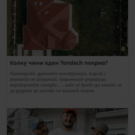
Колку чини еден Tondach покрив?
Ќерамидите, дрвената конструкција, видот и
формата на покривот, покривните додатоци,
мајсторската изведба... – што сè треба да знаете за
да дојдете до цената на вашиот покрив