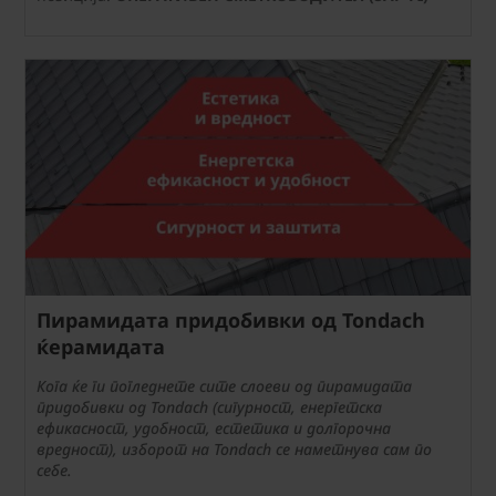
Пирамидата придобивки од Tondach
ќерамидата
Кога ќе ги погледнете сите слоеви од пирамидата
придобивки од Tondach (сигурност, енергетска
ефикасност, удобност, естетика и долгорочна
вредност), изборот на Tondach се наметнува сам по
себе.