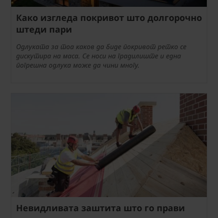
Како изгледа покривот што долгорочно
штеди пари
Одлуката за тоа каков да биде покривот ретко се
дискутира на маса. Се носи на градилиште и една
погрешна одлука може да чини многу.
Невидливата заштита што го прави