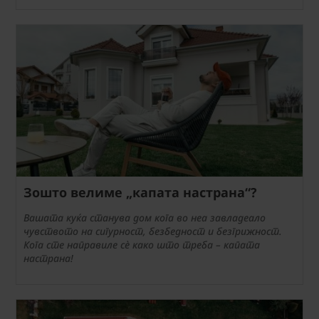
Зошто велиме „капата настрана“?
Вашата куќа станува дом кога во неа завладеало
чувството на сигурност, безбедност и безгрижност.
Кога сте направиле сè како што треба – капата
настрана!