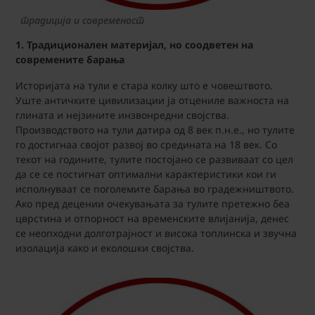
традиција и современост
1.
Традиционален материјал, но соодветен на
современите барања
Историјата на тули е стара колку што е човештвото.
Уште античките цивилизации ја отцениле важноста на
глината и нејзините инзвонредни својства.
Производството на тули датира од 8 век п.н.е., но тулите
го достигнаа својот развој во средината на 18 век. Со
текот на годините, тулите постојано се развиваат со цел
да се се постигнат оптимални карактеристики кои ги
исполнуваат се поголемите барања во градежништвото.
Ако пред децении очекувањата за тулите претежно беа
цврстина и отпорност на временските влијанија, денес
се неопходни долготрајност и висока топлинска и звучна
изолација како и еколошки својства.