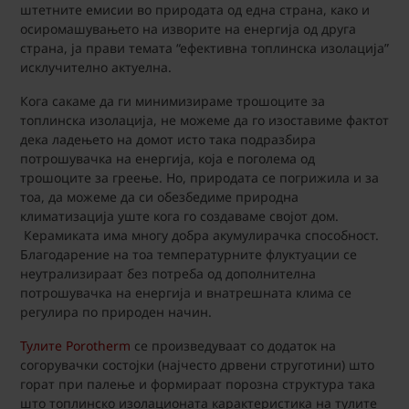
штетните емисии во природата од една страна, како и
осиромашувањето на изворите на енергија од друга
страна, ја прави темата “ефективна топлинска изолација”
исклучително актуелна.
Кога сакаме да ги минимизираме трошоците за
топлинска изолација, не можеме да го изоставиме фактот
дека ладењето на домот исто така подразбира
потрошувачка на енергија, која е поголема од
трошоците за греење. Но, природата се погрижила и за
тоа, да можеме да си обезбедиме природна
климатизација уште кога го создаваме својот дом.
Керамиката има многу добра акумулирачка способност.
Благодарение на тоа температурните флуктуации се
неутрализираат без потреба од дополнителна
потрошувачка на енергија и внатрешната клима се
регулира по природен начин.
Тулите Porotherm
се произведуваат со додаток на
согорувачки состојки (најчесто дрвени струготини) што
горат при палење и формираат порозна структура така
што топлинско изолационата карактеристика на тулите