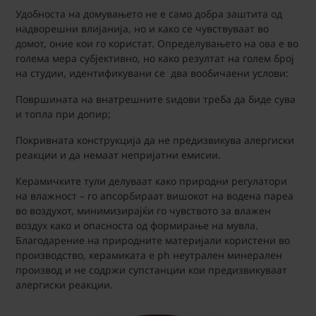
Удобноста на домувањето не е само добра заштита од
надворешни влијанија, но и како се чувствуваат во
домот, оние кои го користат. Определувањето на ова е во
голема мера субјективно, но како резултат на голем број
на студии, идентификувани се два вообичаени услови:
Површината на внатрешните sидови треба да биде сува
и топла при допир;
Покривната конструкција да не предизвикува алергиски
реакции и да немаат непријатни емисии.
Керамичките тули делуваат како природни регулатори
на влажност – го апсорбираат вишокот на водена пареа
во воздухот, минимизирајќи го чувството за влажен
воздух како и опасноста од формирање на мувла.
Благодарение на природните материјали користени во
производство, керамиката е ph неутрален минерален
производ и не содржи супстанции кои предизвикуваат
алергиски реакции.