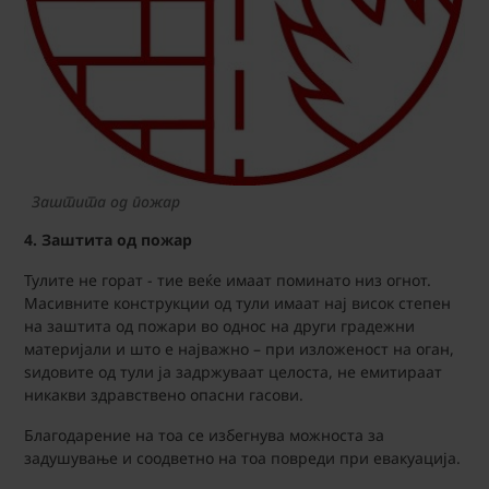
Заштита од пожар
4. Заштита од пожар
Тулите не горат - тие веќе имаат поминато низ огнот.
Масивните конструкции од тули имаат нај висок степен
на заштита од пожари во однос на други градежни
материјали и што е најважно – при изложеност на оган,
ѕидовите од тули ја задржуваат целоста, не емитираат
никакви здравствено опасни гасови.
Благодарение на тоа се избегнува можноста за
задушување и соодветно на тоа повреди при евакуација.