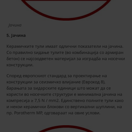
Јачина
5. Јачина
Керамичките тули имаат одлични показатели на јачина.
Со правилно ѕидање тулите (во комбинација со армиран
бетон) се најсоодветен материјал за изградба на носечки
конструкции.
Според европскиот стандард за проектирање на
конструкции за сеизмичко влијание (Еврокод 8),
барањата за ѕидарските единици што можат да се
користи во носечките структури е минимална јачина на
компресија ≥ 7,5 N / mm2. Единствено полните тули како
и некои керамички блокови со вертикални шуплини, на
пр. Porotherm MP, одговараат на овие услови.