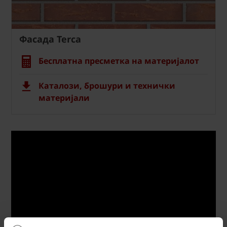
Фасада Terca
Бесплатна пресметка на материјалот
Каталози, брошури и технички
материјали