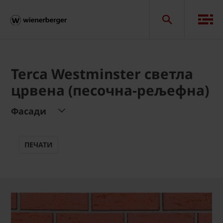
Terca Westminster светла
црвена (песочна-рељефна)
Фасади
ПЕЧАТИ