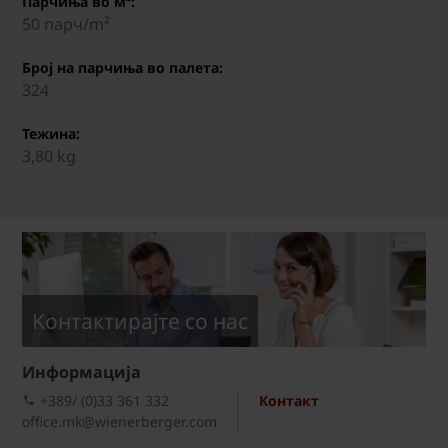
Парчиња во м²:
50 парч/m²
Број на парчиња во палета:
324
Тежина:
3,80 kg
Kонтактирајте со нас
Информациja
+389/ (0)33 361 332
Контакт
office.mk@wienerberger.com