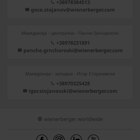
+38978384513
goce.stojanov@wienerberger.com
Mакедонија - централна - Панче Грнчароски
+38978231891
panche.grncharoski@wienerberger.com
Mакедонија - западна - Игор Стојановски
+38970325428
igor.stojanovski@wienerberger.com
wienerberger worldwide