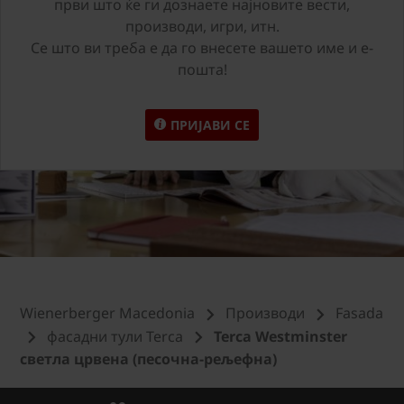
први што ќе ги дознаете најновите вести,
производи, игри, итн.
Се што ви треба е да го внесете вашето име и е-
пошта!
ПРИЈАВИ СЕ
Wienerberger Macedonia
Производи
Fasada
фасадни тули Terca
Terca Westminster
светла црвена (песочна-рељефна)