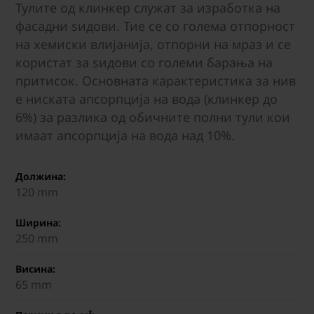
Тулите од клинкер служат за изработка на
фасадни ѕидови. Тие се со голема отпорност
на хемиски влијанија, отпорни на мраз и се
користат за ѕидови со големи барања на
притисок. Основната карактеристика за нив
е ниската апсорпција на вода (клинкер до
6%) за разлика од обичните полни тули кои
имаат апсорпција на вода над 10%.
Должина:
120 mm
Ширина:
250 mm
Висина:
65 mm