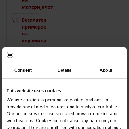
на
материјалот
Бесплатен
примерок
на
ќерамида
How-
to
видеа
Consent
Details
About
Каталози,
брошури,
This website uses cookies
технички
We use cookies to personalize content and ads, to
материјали
provide social media features and to analyze our traffic.
Our online services use so-called browser cookies and
web beacons. Cookies do not cause any harm on your
computer. They are small files with configuration settings