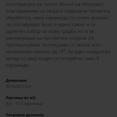
конструкции со чисти линии на покривот.
Благодарение на својата совршена техничка
обработка, овие ќерамиди со голем формат,
се поставуваат брзо и едноставно и се
одличен избор за нова градба но и за
реновирање на постоечки покрив. Се
препорачуваат за покриви со низок или
минимален наклон од 15⁰. За еден квадратен
метар со овој модел се потребни само 9
ќерамиди.
Димензии:
30.0х50.0 cm
Парчиња во м2:
9.0 - 10.3 парчиња
Покривна должина: