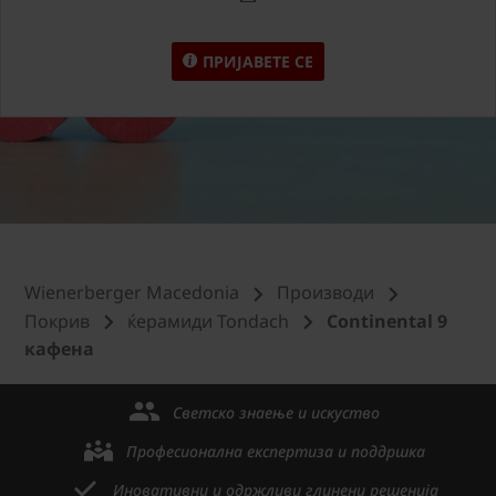
ПРИЈАВЕТЕ СЕ
Wienerberger Macedonia
Производи
Покрив
ќерамиди Tondach
Continental 9
кафена
Светско знаење и искуство
Професионална експертиза и поддршка
Иновативни и одржливи глинени решенија