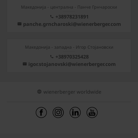
Mакедонија - централна - Панче Грнчароски
+38978231891
panche.grncharoski@wienerberger.com
Mакедонија - западна - Игор Стојановски
+38970325428
igor.stojanovski@wienerberger.com
wienerberger worldwide