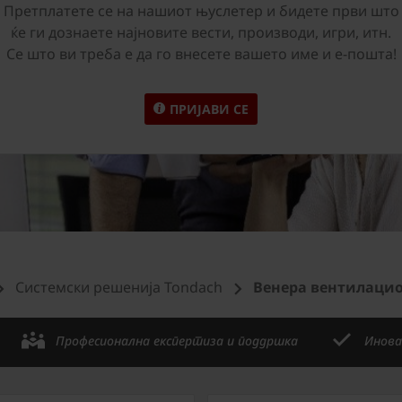
Претплатете се на нашиот њуслетер и бидете први што
ќе ги дознаете најновите вести, производи, игри, итн.
Се што ви треба е да го внесете вашето име и е-пошта!
ПРИЈАВИ СЕ
Системски решенија Tondach
Венера вентилаци
Професионална експертиза и поддршка
Инова