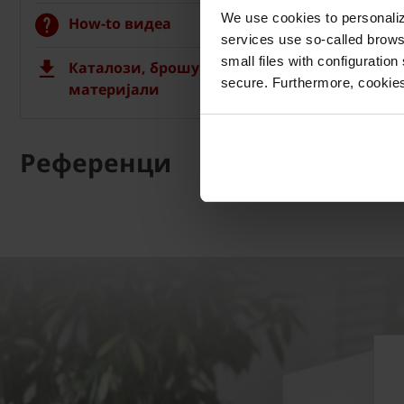
We use cookies to personalize
How-to видеа
services use so-called brow
small files with configuration
Каталози, брошури и технички
secure. Furthermore, cookies
материјали
Референци