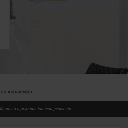
она ќерамида
тивни и одржливи глинени решенија