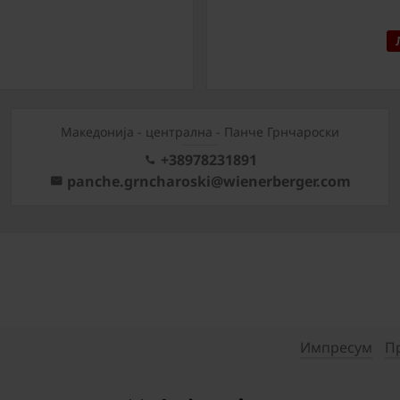
Mакедонија - централна - Панче Грнчароски
+38978231891
panche.grncharoski@wienerberger.com
Импресум
П