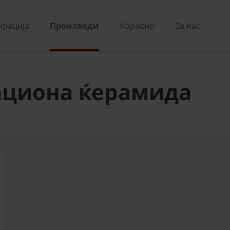
ирација
Производи
Корисно
За нас
ациона ќерамида