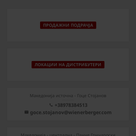
ПРОДАЖНИ ПОДРАЧЈА
ЛОКАЦИИ НА ДИСТРИБУТЕРИ
Македонија источна - Гоце Стојанов
+38978384513
goce.stojanov@wienerberger.com
Mакедонија - централна - Панче Грнчароски