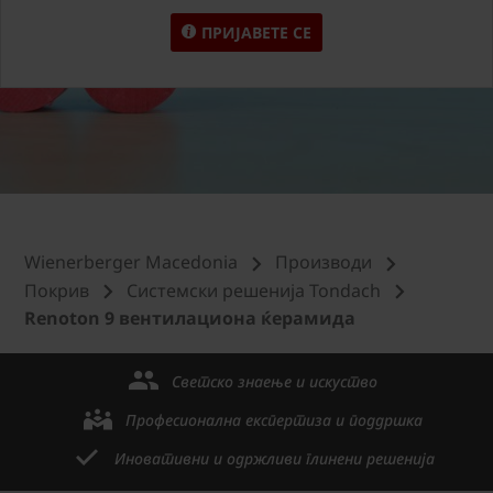
ПРИЈАВЕТЕ СЕ
Wienerberger Macedonia
Производи
Покрив
Системски решенија Tondach
Renoton 9 вентилациона ќерамида
Светско знаење и искуство
Професионална експертиза и поддршка
Иновативни и одржливи глинени решенија