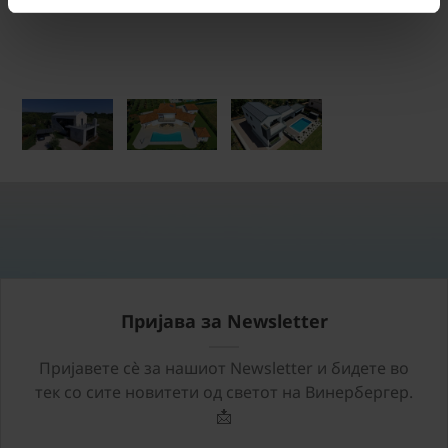
Пријава за Newsletter
Пријавете сѐ за нашиот Newsletter и бидете во
тек со сите новитети од светот на Винербергер.
📩