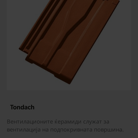
Вентилационите ќерамиди служат за
вентилација на подпокривната површина.