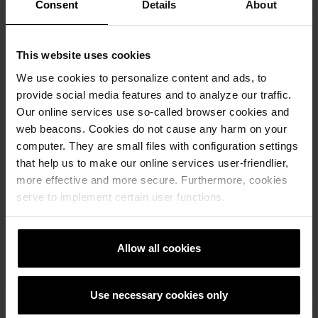
Consent
Details
About
This website uses cookies
We use cookies to personalize content and ads, to
provide social media features and to analyze our traffic.
Our online services use so-called browser cookies and
web beacons. Cookies do not cause any harm on your
computer. They are small files with configuration settings
that help us to make our online services user-friendlier,
Референтни објекти
more effective and more secure. Furthermore, cookies
serve to implement certain user functions.
РЕФЕРЕНТНИ ОБЕКТИ
Allow all cookies
Use necessary cookies only