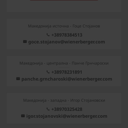
Македонија источна - Гоце Стојанов
+38978384513
goce.stojanov@wienerberger.com
Mакедонија - централна - Панче Грнчароски
+38978231891
panche.grncharoski@wienerberger.com
Mакедонија - западна - Игор Стојановски
+38970325428
igor.stojanovski@wienerberger.com