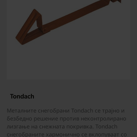
Металните снегобрани Tondach се трајно и
безбедно решение против неконтролирано
лизгање на снежната покривка. Tondach
снегобраните хармонично се вклопуваат со