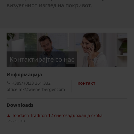
визуелниот изглед на покривот.
Kонтактирајте со нас
Информациja
+389/ (0)33 361 332
Контакт
office.mk@wienerberger.com
Downloads
Tondach Traditon 12 снегозадържаща скоба
JPG - 53 KB