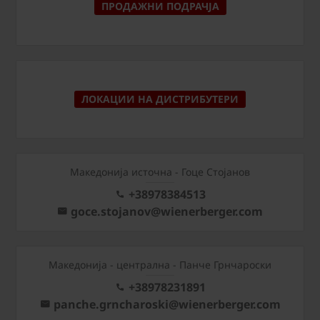
ПРОДАЖНИ ПОДРАЧЈА
ЛОКАЦИИ НА ДИСТРИБУТЕРИ
Македонија источна - Гоце Стојанов
+38978384513
goce.stojanov@wienerberger.com
Mакедонија - централна - Панче Грнчароски
+38978231891
panche.grncharoski@wienerberger.com