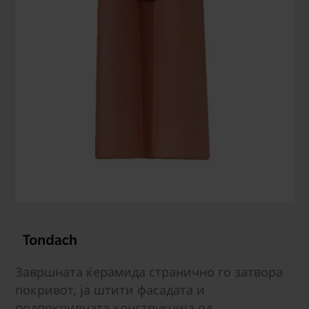
Завршната ќерамида странично го затвора
покривот, ја штити фасадата и
подпокривната конструкција од