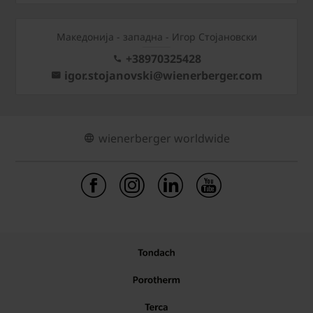
Mакедонија - западна - Игор Стојановски
+38970325428
igor.stojanovski@wienerberger.com
wienerberger worldwide