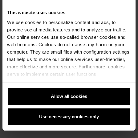
This website uses cookies
We use cookies to personalize content and ads, to
provide social media features and to analyze our traffic.
Our online services use so-called browser cookies and
web beacons. Cookies do not cause any harm on your
Референтни објекти
computer. They are small files with configuration settings
that help us to make our online services user-friendlier,
more effective and more secure. Furthermore, cookies
РЕФЕРЕНТНИ ОБЕКТИ
serve to implement certain user functions.
Allow all cookies
Use necessary cookies only