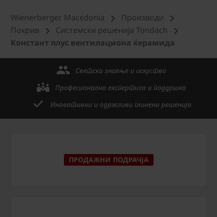
Wienerberger Macedonia
Производи
Покрив
Системски решенија Tondach
Констант плус вентилациона ќерамида
Светско знаење и искуство
Професионална експертиза и поддршка
Иновативни и одржливи глинени решенија
ПРОДАЖНИ ПОДРАЧЈА