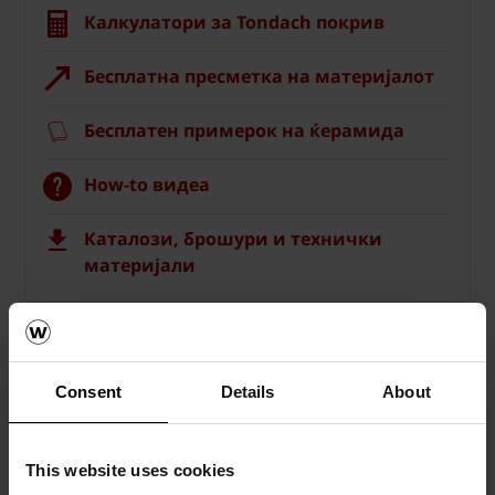
Калкулатори за Tondach покрив
Бесплатна пресметка на материјалот
Бесплатен примерок на ќерамида
How-to видеа
Каталози, брошури и технички
материјали
Consent
Details
About
This website uses cookies