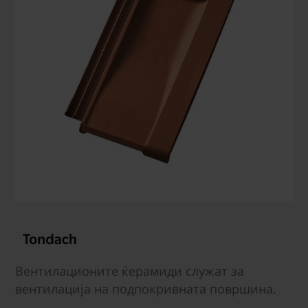
Вентилационите ќерамиди служат за
вентилација на подпокривната површина.