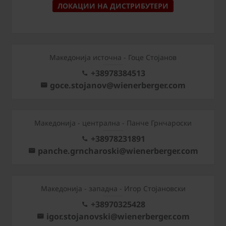
ЛОКАЦИИ НА ДИСТРИБУТЕРИ
Македонија источна - Гоце Стојанов
+38978384513
goce.stojanov@wienerberger.com
Mакедонија - централна - Панче Грнчароски
+38978231891
panche.grncharoski@wienerberger.com
Mакедонија - западна - Игор Стојановски
+38970325428
igor.stojanovski@wienerberger.com