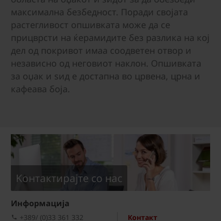
максимална безбедност. Поради својата
растегливост опшивката може да се
прицврсти на ќерамидите без разлика на кој
дел од покривот имаа соодветен отвор и
независно од неговиот наклон. Опшивката
за оџак и ѕид е достапна во црвена, црна и
кафеава боја.
Kонтактирајте со нас
Информациja
+389/ (0)33 361 332
Контакт