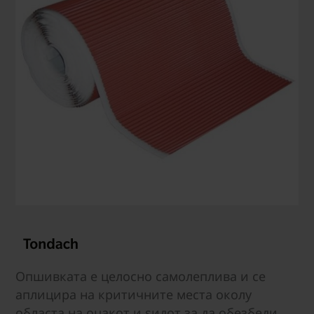
Опшивката е целосно самолеплива и се
аплицира на критичните места околу
областа на оџакот и ѕидот за да обезбеди