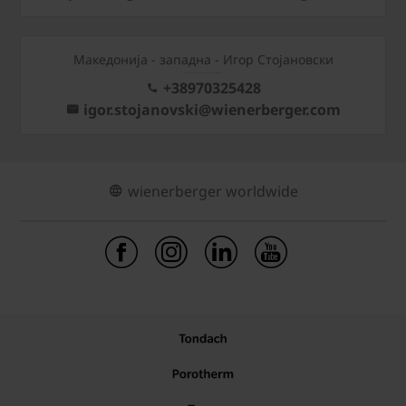
Mакедонија - западна - Игор Стојановски
+38970325428
igor.stojanovski@wienerberger.com
wienerberger worldwide