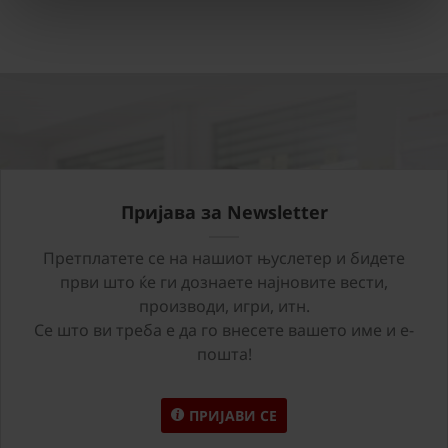
Пријава за Newsletter
Претплатете се на нашиот њуслетер и бидете
први што ќе ги дознаете најновите вести,
производи, игри, итн.
Се што ви треба е да го внесете вашето име и е-
пошта!
ПРИЈАВИ СЕ