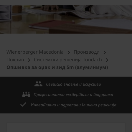
Wienerberger Macedonia
Производи
Покрив
Системски решенија Tondach
Опшивка за оџак и ѕид 5m (алуминиум)
Светско знаење и искуство
Професионална експертиза и поддршка
Иновативни и одржливи глинени решенија