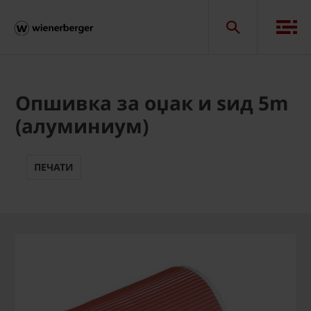
Опшивка за оџак и ѕид 5m
(алуминиум)
ПЕЧАТИ