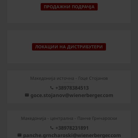
ПРОДАЖНИ ПОДРАЧЈА
ЛОКАЦИИ НА ДИСТРИБУТЕРИ
Македонија источна - Гоце Стојанов
+38978384513
goce.stojanov@wienerberger.com
Mакедонија - централна - Панче Грнчароски
+38978231891
panche.grncharoski@wienerberger.com