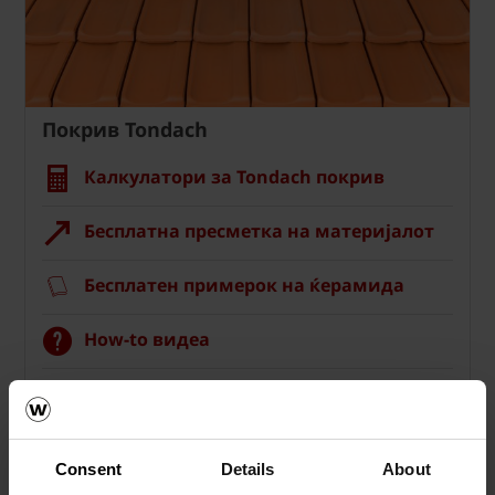
Покрив Tondach
Калкулатори за Tondach покрив
Бесплатна пресметка на материјалот
Бесплатен примерок на ќерамида
How-to видеа
Каталози, брошури и технички
материјали
Consent
Details
About