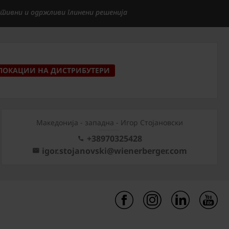
тивни и одржливи глинени решенија
ЛОКАЦИИ НА ДИСТРИБУТЕРИ
Mакедонија - западна - Игор Стојановски
+38970325428
igor.stojanovski@wienerberger.com