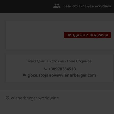
Светско знаење и искуство
ПРОДАЖНИ ПОДРАЧЈА
Македонија источна - Гоце Стојанов
+38978384513
goce.stojanov@wienerberger.com
wienerberger worldwide