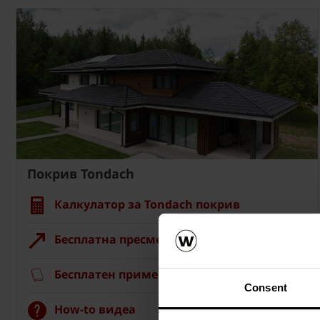
Покрив Tondach
Калкулатор за Tondach покрив
Бесплатна пресметка на материјалот
Бесплатен примерок на ќерамида
Consent
How-to видеа