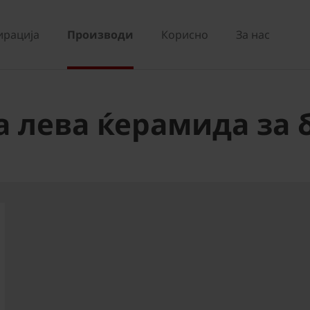
ирација
Производи
Корисно
За нас
а лева ќерамида за 