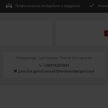
Професионална експертиза и поддршка
Инова
Mакедонија - централна - Панче Грнчароски
+38978231891
panche.grncharoski@wienerberger.com