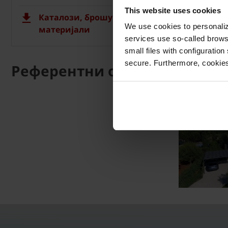
This website uses cookies
Каталози, брошури, технички
We use cookies to personalize
материјали
services use so-called brow
small files with configuration
secure. Furthermore, cookies
Референтни објекти