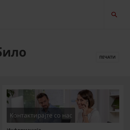
било
ПЕЧАТИ
Kонтактирајте со нас