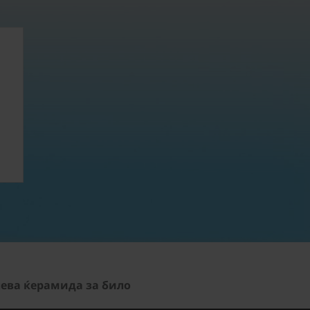
лева ќерамида за било