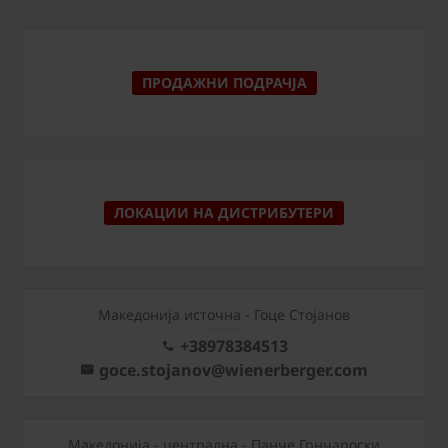
ПРОДАЖНИ ПОДРАЧЈА
ЛОКАЦИИ НА ДИСТРИБУТЕРИ
Македонија источна - Гоце Стојанов
+38978384513
goce.stojanov@wienerberger.com
Mакедонија - централна - Панче Грнчароски