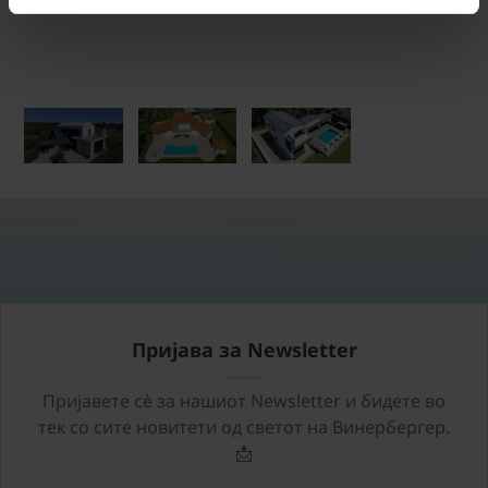
Пријава за Newsletter
Пријавете сѐ за нашиот Newsletter и бидете во
тек со сите новитети од светот на Винербергер.
📩