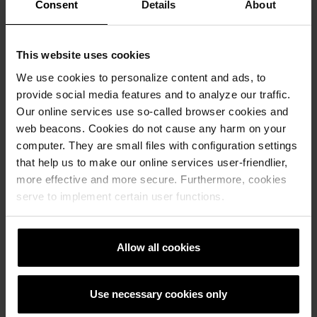
Consent
Details
About
This website uses cookies
We use cookies to personalize content and ads, to
provide social media features and to analyze our traffic.
Our online services use so-called browser cookies and
web beacons. Cookies do not cause any harm on your
computer. They are small files with configuration settings
that help us to make our online services user-friendlier,
Референтни објекти
more effective and more secure. Furthermore, cookies
serve to implement certain user functions.
РЕФЕРЕНТНИ ОБЕКТИ
Allow all cookies
Use necessary cookies only