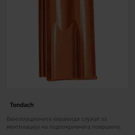
Вентилационите ќерамиди служат за
вентилација на подпокривната површина.