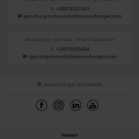
+38978231891
panche.grncharoski@wienerberger.com
Mакедонија - западна - Игор Стојановски
+38970325428
igor.stojanovski@wienerberger.com
wienerberger worldwide