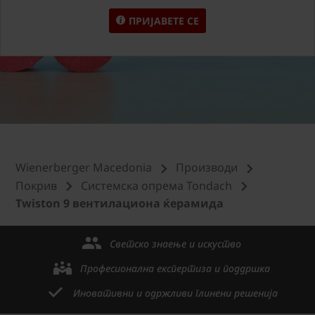
ПРИЈАВЕТЕ СЕ
Wienerberger Macedonia
Производи
Покрив
Системска опрема Tondach
Twiston 9 вентилациона ќерамида
Светско знаење и искуство
Професионална експертиза и поддршка
Иновативни и одржливи глинени решенија