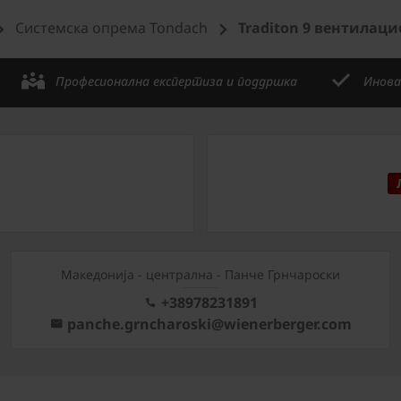
Системска опрема Tondach
Traditon 9 вентилац
Професионална експертиза и поддршка
Инова
Mакедонија - централна - Панче Грнчароски
+38978231891
panche.grncharoski@wienerberger.com