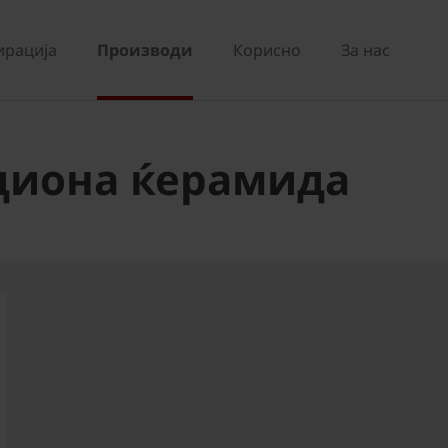
ирација
Производи
Корисно
За нас
ациона ќерамида