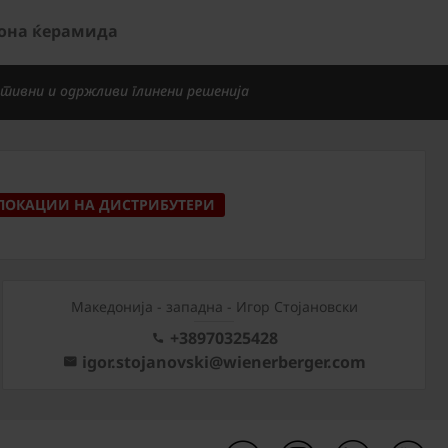
иона ќерамида
тивни и одржливи глинени решенија
ЛОКАЦИИ НА ДИСТРИБУТЕРИ
Mакедонија - западна - Игор Стојановски
+38970325428
igor.stojanovski@wienerberger.com