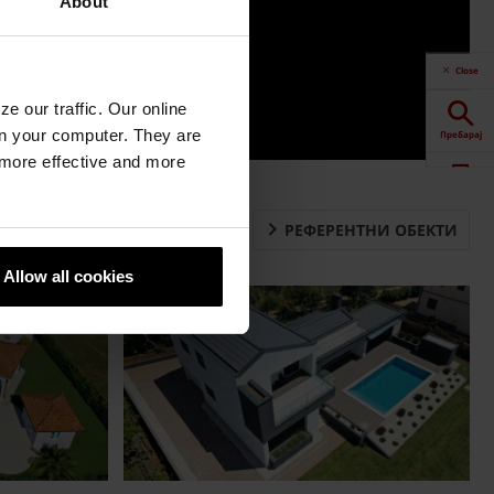
About
Close
e our traffic. Our online
n your computer. They are
Пребарај
, more effective and more
Калкулатор
РЕФЕРЕНТНИ ОБЕКТИ
Downloads
Allow all cookies
Контакт
Продажба