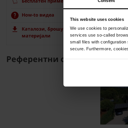
Бесплатен примерок на ќерамида
Consent
How-to видеа
This website uses cookies
Каталози, брошури, технички
We use cookies to personalize
материјали
services use so-called brow
small files with configuration
secure. Furthermore, cookies
Референтни објекти