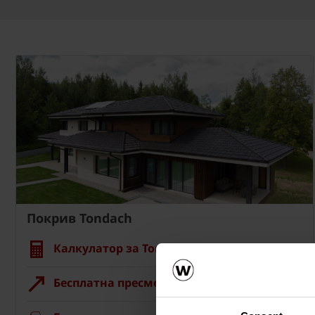
Покрив Tondach
Калкулатор за Tondach покрив
Бесплатна пресметка на материјалот