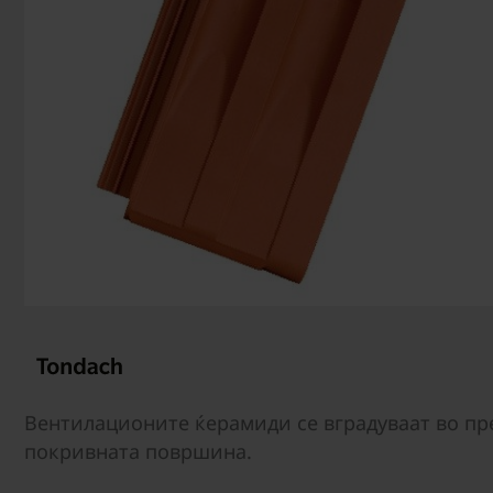
Вентилационите ќерамиди се вградуваат во пр
покривната површина.