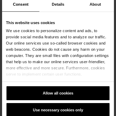
Consent
Details
About
This website uses cookies
We use cookies to personalize content and ads, to
provide social media features and to analyze our traffic.
Our online services use so-called browser cookies and
web beacons. Cookies do not cause any harm on your
computer. They are small files with configuration settings
that help us to make our online services user-friendlier,
Референтни објекти
more effective and more secure. Furthermore, cookies
serve to implement certain user functions.
РЕФЕРЕНТНИ ОБЕКТИ
Allow all cookies
Use necessary cookies only