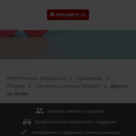
ПРИЈАВЕТЕ СЕ
Wienerberger Macedonia
Производи
Покрив
Системска опрема Tondach
Држач
за летва
Светско знаење и искуство
Професионална експертиза и поддршка
Иновативни и одржливи глинени решенија