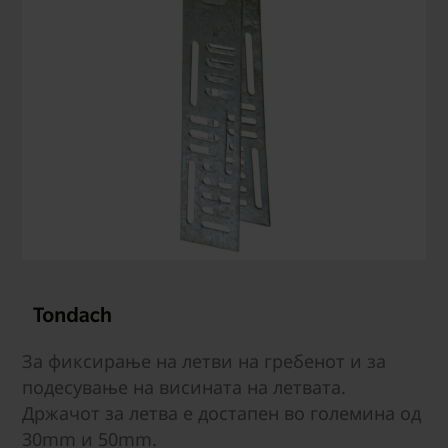
За фиксирање на летви на гребенот и за
подесување на висината на летвата.
Држачот за летва е достапен во големина од
30mm и 50mm.