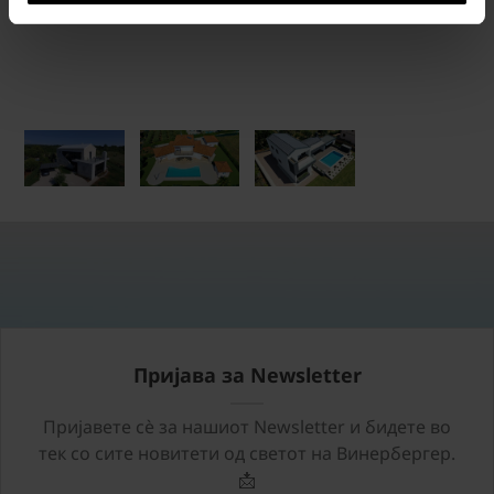
Пријава за Newsletter
Пријавете сѐ за нашиот Newsletter и бидете во
тек со сите новитети од светот на Винербергер.
📩