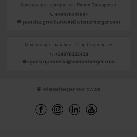
Mакедонија - централна - Панче Грнчароски
+38978231891
panche.grncharoski@wienerberger.com
Mакедонија - западна - Игор Стојановски
+38970325428
igor.stojanovski@wienerberger.com
wienerberger worldwide