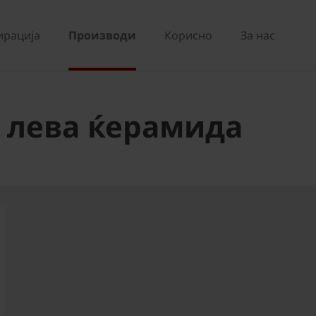
ирација
Производи
Корисно
За нас
а лева ќерамида