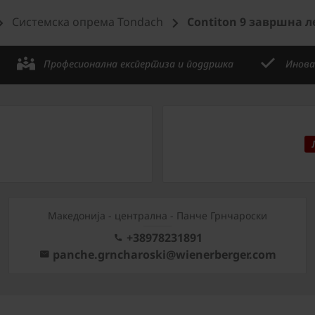
Системска опрема Tondach
Contiton 9 завршна 
Професионална експертиза и поддршка
Инова
Mакедонија - централна - Панче Грнчароски
+38978231891
panche.grncharoski@wienerberger.com