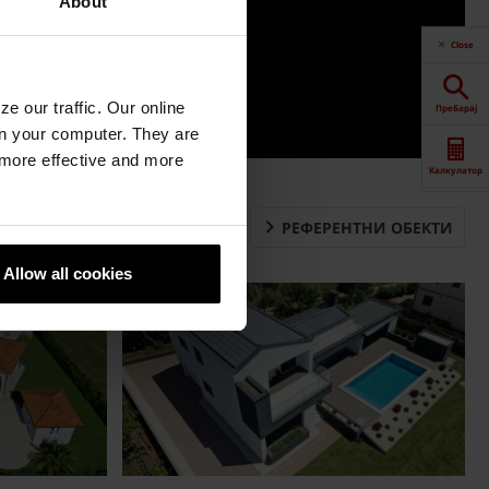
About
Close
e our traffic. Our online
Пребарај
n your computer. They are
, more effective and more
Калкулатор
РЕФЕРЕНТНИ ОБЕКТИ
Downloads
Allow all cookies
Контакт
Продажба