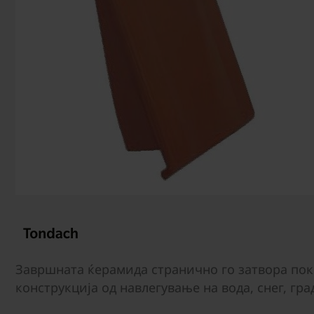
Завршната ќерамида странично го затвора пок
конструкција од навлегување на вода, снег, гра