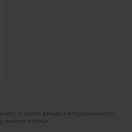
ривот, ја штити фасадата и подпокривната
д, инсекти и птици.