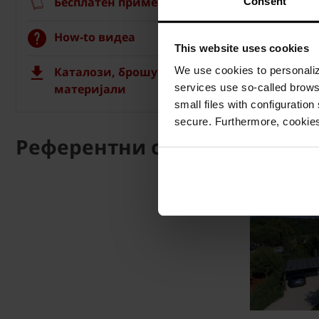
Бесплатен примерок на ќерамида
Consent
How-to видеа
This website uses cookies
Каталози, брошури, технички
We use cookies to personalize
материјали
services use so-called brow
small files with configuration
secure. Furthermore, cookies
Референтни објекти