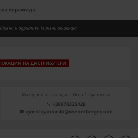
лева ќерамида
тивни и одржливи глинени решенија
ЛОКАЦИИ НА ДИСТРИБУТЕРИ
Mакедонија - западна - Игор Стојановски
+38970325428
igor.stojanovski@wienerberger.com