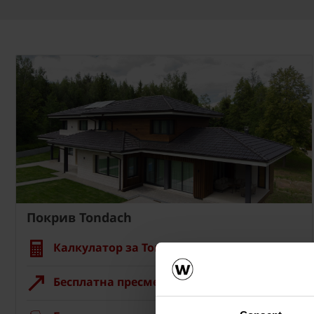
Покрив Tondach
Калкулатор за Tondach покрив
Бесплатна пресметка на материјалот