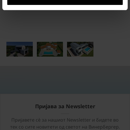
Пријава за Newsletter
Пријавете сѐ за нашиот Newsletter и бидете во
тек со сите новитети од светот на Винербергер.