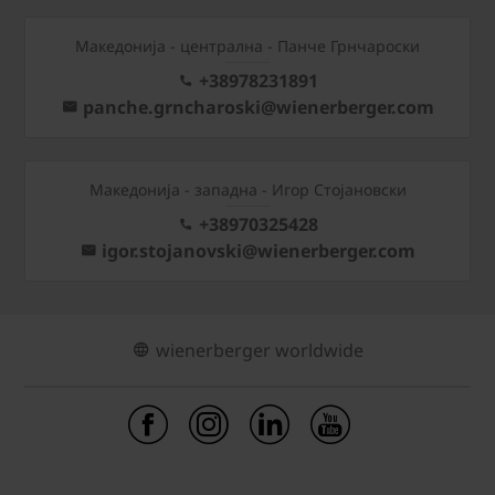
Mакедонија - централна - Панче Грнчароски
+38978231891
panche.grncharoski@wienerberger.com
Mакедонија - западна - Игор Стојановски
+38970325428
igor.stojanovski@wienerberger.com
wienerberger worldwide