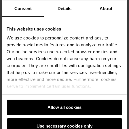
Consent
Details
About
This website uses cookies
We use cookies to personalize content and ads, to
provide social media features and to analyze our traffic.
Our online services use so-called browser cookies and
web beacons. Cookies do not cause any harm on your
computer. They are small files with configuration settings
that help us to make our online services user-friendlier,
more effective and more secure. Furthermore, cookies
Референтни објекти
serve to implement certain user functions.
РЕФЕРЕНТНИ ОБЕКТИ
Allow all cookies
Use necessary cookies only