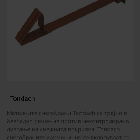
Металните снегобрани Tondach се трајно и
безбедно решение против неконтролирано
лизгање на снежната покривка. Tondach
снегобраните хармонично се вклопуваат со