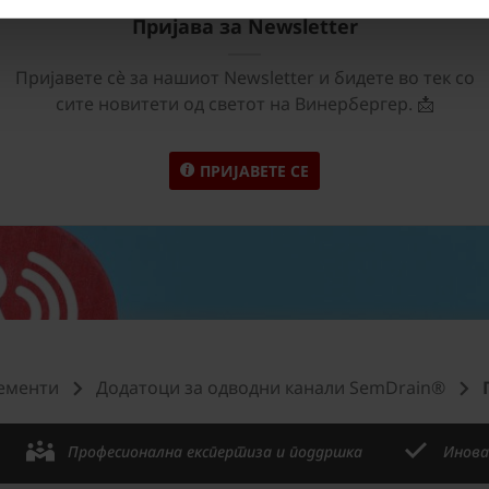
Пријава за Newsletter
Пријавете сѐ за нашиот Newsletter и бидете во тек со
сите новитети од светот на Винербергер. 📩
ПРИЈАВЕТЕ СЕ
ементи
Додатоци за одводни канали SemDrain®
Професионална експертиза и поддршка
Инова