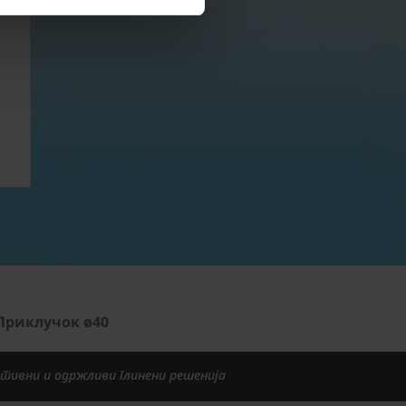
Контакт
Продажба
Приклучок ø40
тивни и одржливи глинени решенија