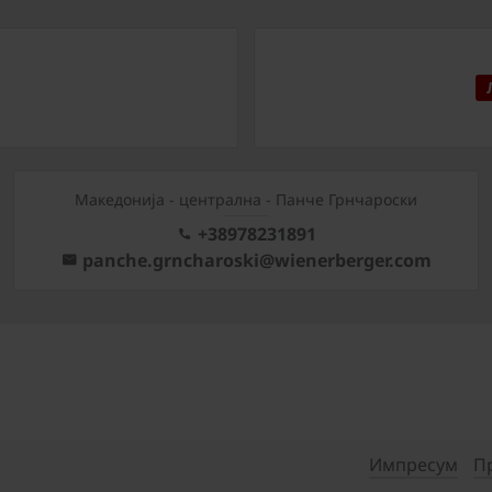
Mакедонија - централна - Панче Грнчароски
+38978231891
panche.grncharoski@wienerberger.com
Импресум
П