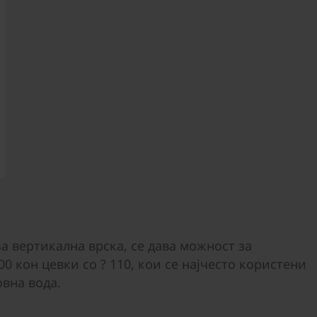
а вертикална врска, се дава можност за
0 кон цевки со ? 110, кои се најчесто користени
вна вода.