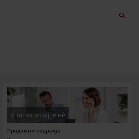
Контактирајте нѐ
Продажни подрачја