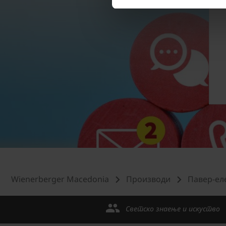
Wienerberger Macedonia
Производи
Павер-ел
Светско знаење и искуство