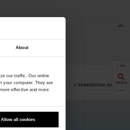
Клас натоварване
About
B125, C250
Close
e our traffic. Our online
n your computer. They are
Пребарај
РЕФЕРЕНТНА ЛИСТА
, more effective and more
Калкулатор
Downloads
Allow all cookies