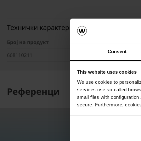
Технички карактеристики
Број на продукт
Работни
Consent
668110211
This website uses cookies
We use cookies to personalize
Референци
services use so-called brow
small files with configuration
secure. Furthermore, cookies