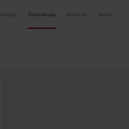
ирација
Производи
Корисно
За нас