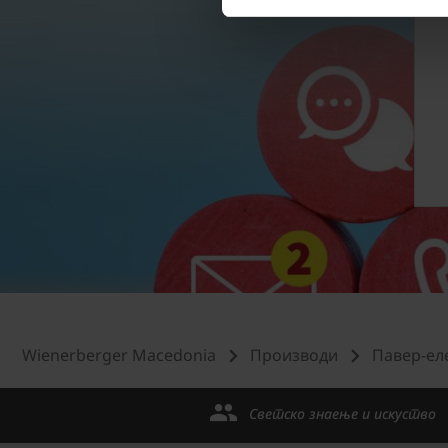
Wienerberger Macedonia
Производи
Павер-ел
Светско знаење и искуство