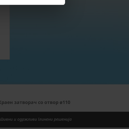
Продажба
Краен затворач со отвор ø110
тивни и одржливи глинени решенија