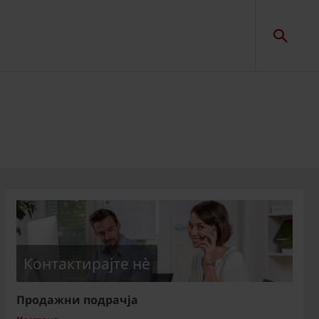
Контактирајте нѐ
Продажни подрачја