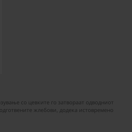
рзување со цевките го затвораат одводниот
подготвените жлебови, додека истовремено