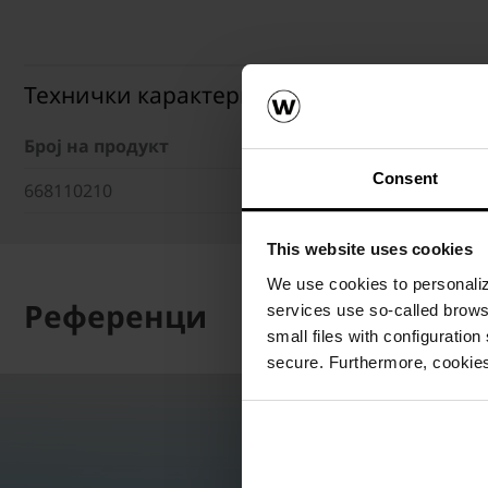
Технички карактеристики
Број на продукт
Работни
Consent
668110210
This website uses cookies
We use cookies to personalize
Референци
services use so-called brow
small files with configuration
secure. Furthermore, cookies