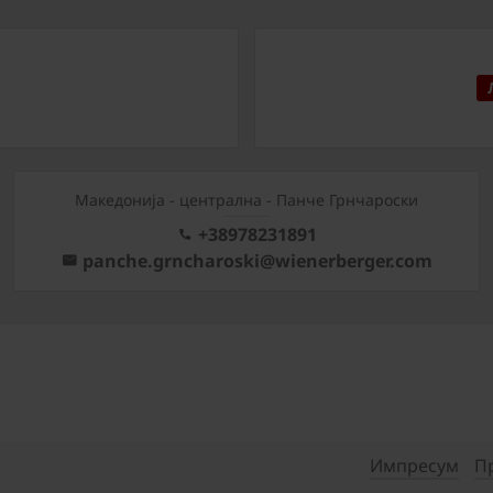
Mакедонија - централна - Панче Грнчароски
+38978231891
panche.grncharoski@wienerberger.com
Импресум
П