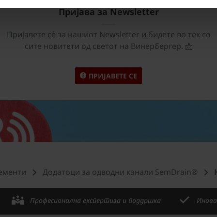
Пријава за Newsletter
Пријавете сѐ за нашиот Newsletter и бидете во тек со
сите новитети од светот на Винербергер. 📩
ПРИЈАВЕТЕ СЕ
ементи
Додатоци за одводни канали SemDrain®
Професионална експертиза и поддршка
Инова