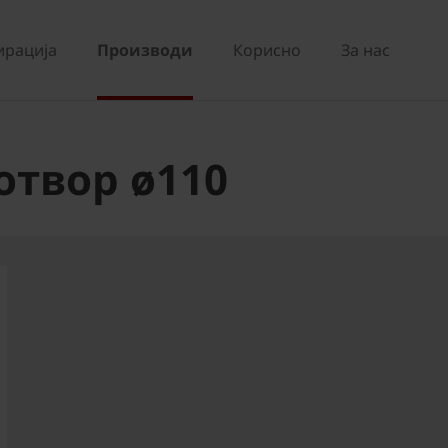
ирација
Производи
Корисно
За нас
отвор ø110