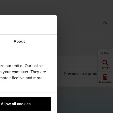
Клас натоварване
About
B125, C250
Close
e our traffic. Our online
Пребарај
n your computer. They are
РЕФЕРЕНТНА ЛИСТА
, more effective and more
Калкулатор
Downloads
Allow all cookies
Контакт