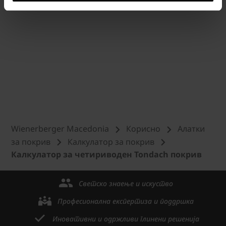
Wienerberger Macedonia
Корисно
Алатки
за покрив
Калкулатор за покрив
Калкулатор за четириводен Tondach покрив
Светско знаење и искуство
Професионална експертиза и поддршка
Иновативни и одржливи глинени решенија