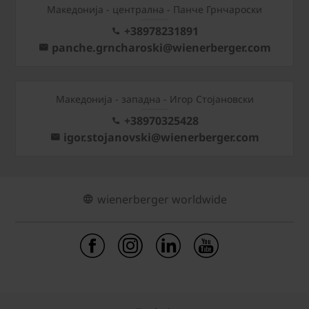
Mакедонија - централна - Панче Грнчароски
+38978231891
panche.grncharoski@wienerberger.com
Mакедонија - западна - Игор Стојановски
+38970325428
igor.stojanovski@wienerberger.com
wienerberger worldwide